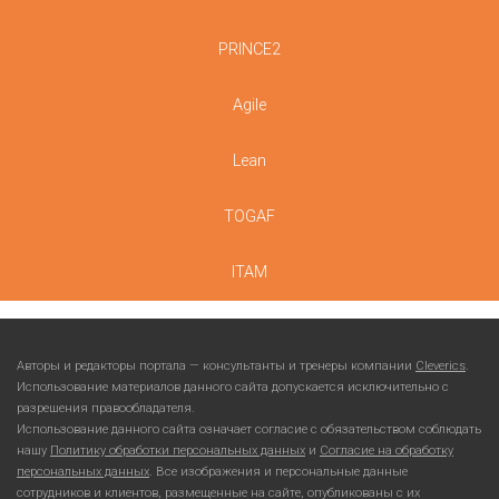
PRINCE2
Agile
Lean
TOGAF
ITAM
Авторы и редакторы портала — консультанты и тренеры компании
Cleverics
.
Использование материалов данного сайта допускается исключительно с
разрешения правообладателя.
Использование данного сайта означает согласие с обязательством соблюдать
нашу
Политику обработки персональных данных
и
Согласие на обработку
персональных данных
. Все изображения и персональные данные
сотрудников и клиентов, размещенные на сайте, опубликованы с их