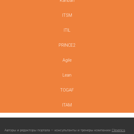
Kanban
ITSM
ITIL
PRINCE2
Agile
Lean
TOGAF
ITAM
Авторы и редакторы портала — консультанты и тренеры компании
Cleverics
.