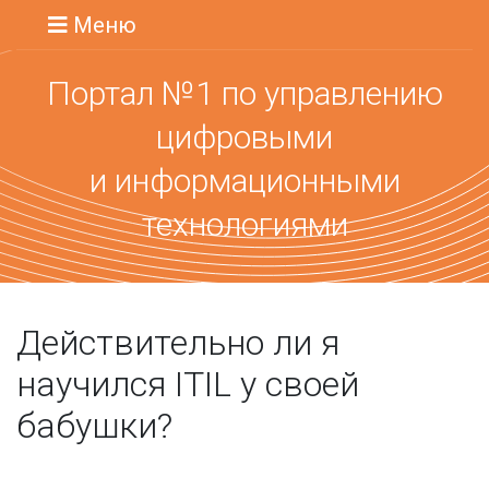
Меню
Портал №1 по управлению
цифровыми
и информационными
технологиями
Действительно ли я
научился ITIL у своей
бабушки?