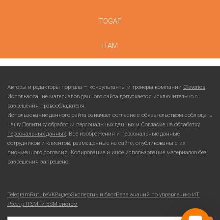
TOGAF
ITAM
Авторы и редакторы портала — консультанты и тренеры компании
Cleverics
.
Использование материалов данного сайта допускается исключительно с
разрешения правообладателя.
Использование данного сайта означает согласие с обязательством соблюдать
нашу
Политику обработки персональных данных
и
Согласие на обработку
персональных данных
. Все изображения и персональные данные
сотрудников и клиентов, размещенные на сайте, опубликованы с их
письменного согласия. Копирование и иное использование материалов без
разрешения запрещено.
Telegram
Rutube
VKВидео
Экспертный блог
База знаний по управлению ИТ
Реестр ITSM- и ESM-систем