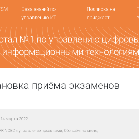
TSM-
База знаний по
Подписка на
управлению ИТ
дайджест
ртал №1 по управлению цифров
 информационными технология
ановка приёма экзаменов
14 марта 2022
PRINCE2 и управление проектами
,
Обо всём на свете
,