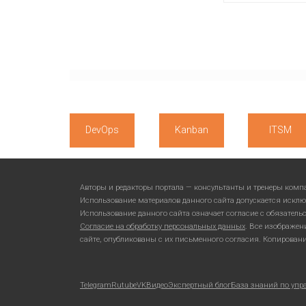
DevOps
Kanban
ITSM
Авторы и редакторы портала — консультанты и тренеры ком
Использование материалов данного сайта допускается исклю
Использование данного сайта означает согласие с обязател
Согласие на обработку персональных данных
. Все изображен
сайте, опубликованы с их письменного согласия. Копирован
Telegram
Rutube
VKВидео
Экспертный блог
База знаний по упр