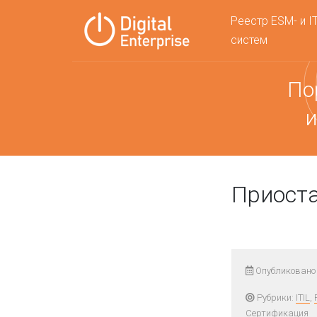
Реестр ESM- и I
систем
По
и
Приост
Опубликовано 
Рубрики:
ITIL
,
Сертификация