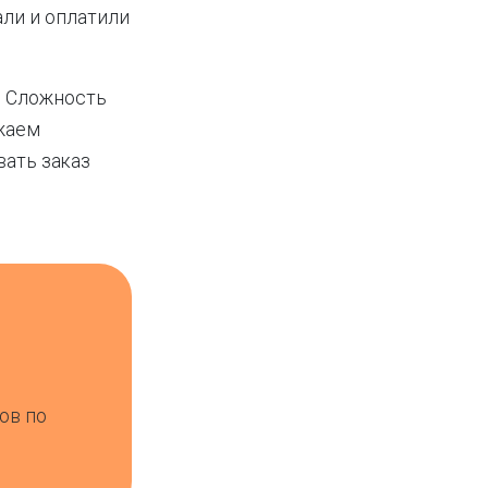
али и оплатили
. Сложность
лжаем
вать заказ
ов по