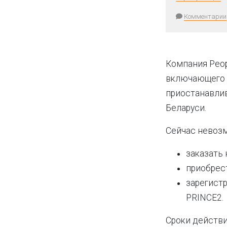
Комментарии
Компания Peop
включающего I
приостанавли
Беларуси.
Сейчас невоз
заказать 
приобрест
зарегистр
PRINCE2.
Сроки действи