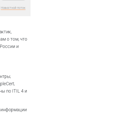
Новостной поток
актик,
ам о том, что
России и
нтры;
leCert;
ы по ITIL 4 и
й информации