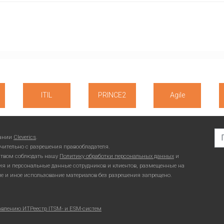
ITIL
PRINCE2
Agile
Se
пании
Cleverics
.
чительно с разрешения правообладателя.
ьством соблюдать нашу
Политику обработки персональных данных
и
ия и персональные данные сотрудников и клиентов, размещенные на
ие и иное использование материалов без разрешения запрещено.
авлению ИТ
Реестр ITSM- и ESM-систем