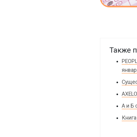
Также п
PEOPL
январ
Сущес
AXELO
А и Б
Книга