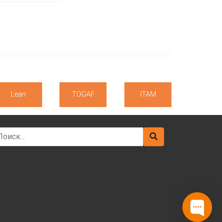
Lean
TOGAF
ITAM
arch for