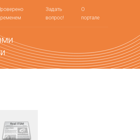
Проверено
Задать
О
временем
вопрос!
портале
ыми
ми