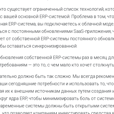
 что существует ограниченный список технологий, ко
с вашей основной ERP-системой. Проблема в том, что
ная ERP-система, вы подключаетесь к облачной моде
ся с постоянными обновлениями SaaS-приложения, ч
ует от собственной ERP-системы постоянного обновл
обы оставаться синхронизированной.
бновления собственной ERP-системы раз в месяц дл
требованиям — это то, с чем мало кто хочет столкнуть
зательно должно быть так сложно. Мы всегда рекоме
аши сегодняшние потребности и использовать то, что 
ая их к внешним источникам данных путем создания 
круг ядра ERP, чтобы минимизировать боль от систем
Современные системы должны быть открытыми сист
, что позволяет компаниям инвестировать средства в