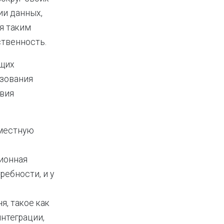
ии данных,
я таким
твенность.
ющих
ьзования
твия
вместную
ционная
ебности, и у
, такое как
интеграции,