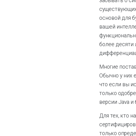
забывать о си
существующих 
основой для б
вашей интелле
функционально
более десяти л
дифференциац
Многие постав
Обычно у них 
что если вы и
только одобр
версии Java и
Для тех, кто 
сертифицирова
только опреде