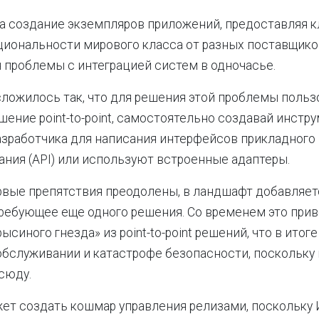
а создание экземпляров приложений, предоставляя 
циональности мирового класса от разных поставщиков
 проблемы с интеграцией систем в одночасье.
ложилось так, что для решения этой проблемы польз
ение point-to-point, самостоятельно создавай инстр
зработчика для написания интерфейсов прикладного
ния (API) или используют встроенные адаптеры.
рвые препятствия преодолены, в ландшафт добавляе
ребующее еще одного решения. Со временем это прив
синого гнезда» из point-to-point решений, что в итоге
обслуживании и катастрофе безопасности, поскольку
сюду.
ет создать кошмар управления релизами, поскольку