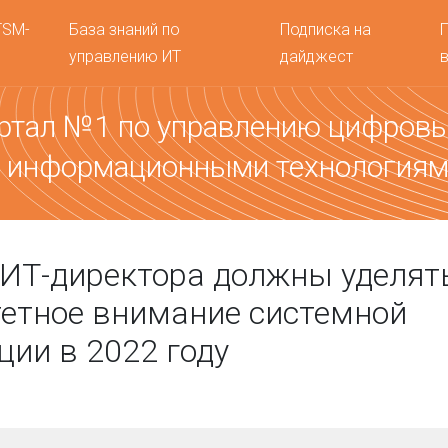
TSM-
База знаний по
Подписка на
управлению ИТ
дайджест
ртал №1 по управлению цифров
 информационными технология
ИТ-директора должны уделят
етное внимание системной
ции в 2022 году