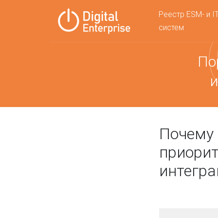
Реестр ESM- и I
систем
По
и
Почему 
приорит
интегра