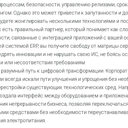
роцессам, безопасности, управлению релизами, срок
гом. Однако это может привести к запутанности и до
будете жонглировать несколькими технологиями и по
с есть правильный партнер, который понимает как сло
сти, связанные с интеграцией приложений с вашей 
ей системой ERP, вы получите свободу от матрицы се
дрять инновации и не нарушать свою ИС, не боясь ос
и или несоответствия требованиям.
 разумный путь к цифровой трансформации. Корпора
ии всегда искали пути улучшения и упрощения без не
ерестройки существующих технологических сред. Нап
оздала интерфейс между оборудованием и приложен
ния непрерывности бизнеса, позволяя переключатьс
ыми средствами без необходимости переустанавливат
ия электропитания.