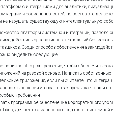
платформ с интеграциями для аналитики, визуализац
оммерции и социальных сетей, но всегда это делаетс
бы не нарушать существующую интеллектуальную собс
ножество платформ системной интеграции, позволя
заимодействие корпоративных технологий без испол
ставщиков. Среди способов обеспечения взаимодейс
ожно выделить следующие:
ешения point to point решение, чтобы обеспечить со
риложений на разовой основе. Написать собственные
ельские приложения, если вы считаете, что интегра
альность решения «точка-точка» превышает ваши потр
особые требования.
вать программное обеспечение корпоративного уровня
и Tibco, для централизованного подхода к системной 