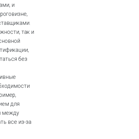
ами, и
роговизне,
ставщиками.
жности, так и
основной
ртификации,
таться без
тивные
обходимости
ример,
ием для
я между
ь все из-за