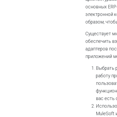
основных ERP-
электронной к
образом, что
Существует м
обеспечить в
адаптеров по
приложений м
Выбрать р
работу п
пользоват
функцион
вас есть 
Использо
MuleSoft 