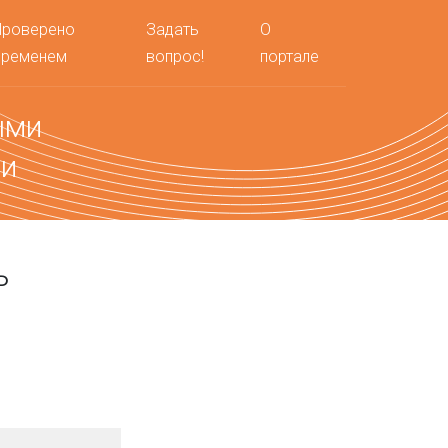
Проверено
Задать
О
временем
вопрос!
портале
ыми
ми
ь