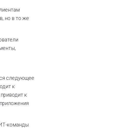
клиентам
, но в то же
ователи
ументы,
тся следующее
одит к
 приводит к
 приложения
 ИТ-команды