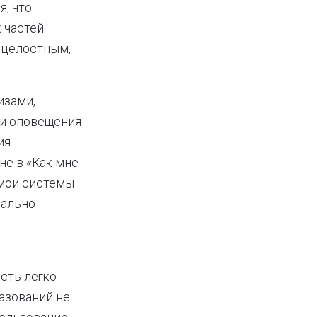
я, что
 частей.
 целостным,
изами,
 и оповещения
ия
не в «Как мне
 мои системы
чально
сть легко
азований не