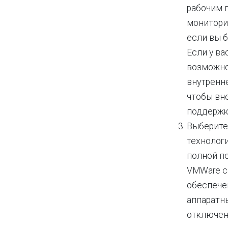
рабочим п
мониторин
если вы 
Если у ва
возможно
внутренн
чтобы вне
поддержк
Выберите
технолог
полной п
VMWare с
обеспече
аппаратн
отключен