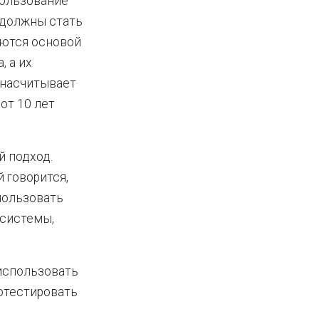
пользование
 должны стать
яются основой
 а их
 насчитывает
 от 10 лет
й подход.
 говорится,
пользовать
 системы,
 использовать
отестировать