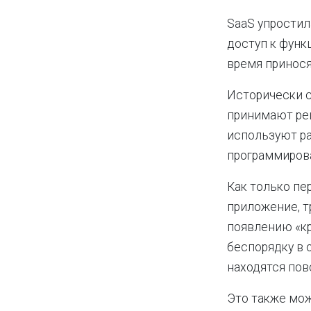
SaaS упростил
доступ к функ
время принося
Исторически с
принимают реш
используют ра
программирова
Как только пе
приложение, т
появлению «кры
беспорядку в 
находятся пов
Это также мож