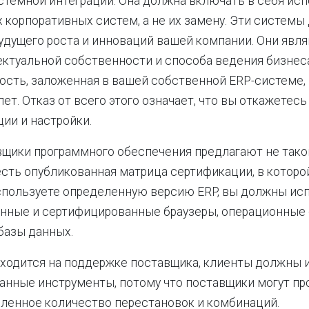
стемной интеграции. Она должна включать в себя ис
корпоративных систем, а не их замену. Эти системы
удущего роста и инноваций вашей компании. Они явл
ктуальной собственности и способа ведения бизнеса,
сть, заложенная в вашей собственной ERP-системе,
ет. Отказ от всего этого означает, что вы откажетесь
ии и настройки.
щики программного обеспечения предлагают не тако
есть опубликованная матрица сертификации, в которой
спользуете определенную версию ERP, вы должны ис
енные и сертифицированные браузеры, операционные
 базы данных.
находится на поддержке поставщика, клиенты должны
нные инструменты, потому что поставщики могут пр
ленное количество перестановок и комбинаций.