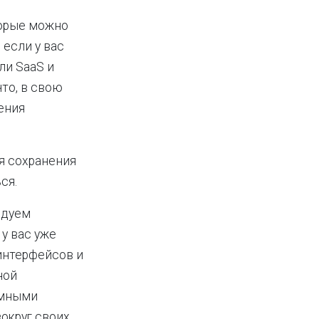
торые можно
 если у вас
ли SaaS и
то, в свою
ения
я сохранения
ся.
ндуем
у вас уже
интерфейсов и
ной
емными
округ своих