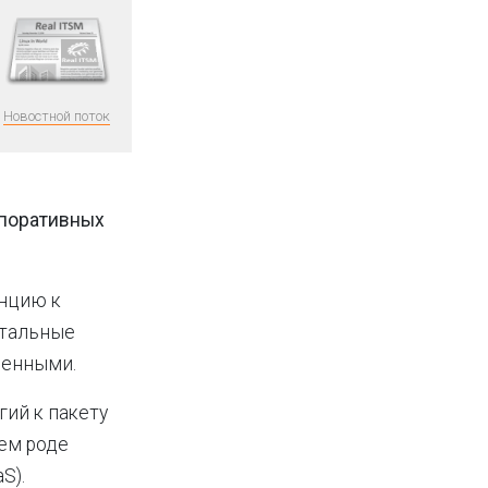
Новостной поток
рпоративных
енцию к
нтальные
шенными.
гий к пакету
оем роде
S).