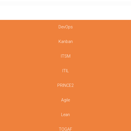
DevOps
Kanban
ITSM
ITIL
PRINCE2
Agile
Lean
TOGAF