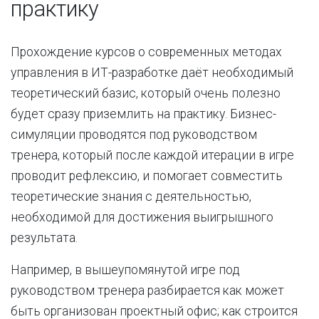
практику
Прохождение курсов о современных методах
управления в ИТ-разработке даёт необходимый
теоретический базис, который очень полезно
будет сразу приземлить на практику. Бизнес-
симуляции проводятся под руководством
тренера, который после каждой итерации в игре
проводит рефлексию, и помогает совместить
теоретические знания с деятельностью,
необходимой для достижения выигрышного
результата.
Например, в вышеупомянутой игре под
руководством тренера разбирается как может
быть организован проектный офис; как строится