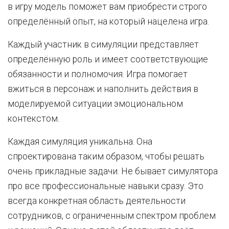
в игру модель поможет вам приобрести строго
определённый опыт, на который нацелена игра.
Каждый участник в симуляции представляет
определённую роль и имеет соответствующие
обязанности и полномочия. Игра помогает
вжиться в персонаж и наполнить действия в
моделируемой ситуации эмоциональном
контекстом.
Каждая симуляция уникальна. Она
спроектирована таким образом, чтобы решать
очень прикладные задачи. Не бывает симулятора
про все профессиональные навыки сразу. Это
всегда конкретная область деятельности
сотрудников, с ограниченным спектром проблем