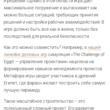
и решений. Однако в этой области игра даёт
максимальное погружение и вытаскивает как
можно больше ситуаций, требующих принятия
решений и настройки рабочих взаимодействий. В
игре должно быть всё как в жизни, только без
последствий для реальной безопасности.
Как это можно совместить? Например, в
нашей
линейке деловых игр
симуляция «The Challenge of
Egypt — управление проектами» нацелена на
формирование навыков менеджмента проектов.
Метафора игры уводит участников в древний
Египет, где фараон желает построить себе самую
лучшую пирамиду.
Такое масштабное строительство – это
полноценный сложный проект. Его развитие