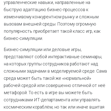
управленческие навыки, направленные на
быструю адаптацию бизнес-процессов к
изменчивому конкурентном рынку и сложным
вызовам внешней среды. Поэтому огромную
популярность приобретает такой класс игр, как
бизнес-симуляции.
Бизнес-симуляции или деловые игры,
представляют собой интерактивные семинары,
на которых группы сотрудников работают над
сложными задачами в моделируемой среде. Сама
среда может быть такой же «нормальной»
рабочей средой или совершенно отличной от неё
метафорой. То есть в игре вы можете быть
сотрудниками ИТ-департамента или управлять
космическим кораблём, но так или иначе вшитая