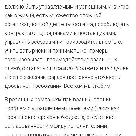
должно быть управляемым и успешным. И в игре,
как в жизни, есть множество сложной
организационной деятельности: надо соблюдать
контракты с подрядчиками и поставщиками,
управлять ресурсами и производительностью,
учитывать риски и принимать контрмеры,
организовывать взаимодействие различных
служб, оставаться в рамках бюджета и так далее.
Да ещё заказчик-фараон постоянно уточняет и
добавляет требования. Всё как мы любим.
В реальных компаниях при возникновении
проблем с управлением проектами (таких как
превышение сроков и бюджета, отсутствие
согласованности между исполнителями,
неэффективный «ручной» менеджмент и тому