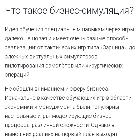
Что такое бизнес-симуляция?
Идея обучения специальным навыкам через игры
далеко не новая и имеет очень разные способы
реализации: от тактических игр типа «Зарница», до
сложных виртуальных симуляторов
пилотирования самолётов или хирургических
операций.
Не обошли вниманием и сферу бизнеса.
Изначально в качестве обучающих игр в области
экономики и менеджмента были популярны
настольные игры, моделирующие бизнес-
процессы различной сложности. Однако в
нынешних реалиях на первый план выходят