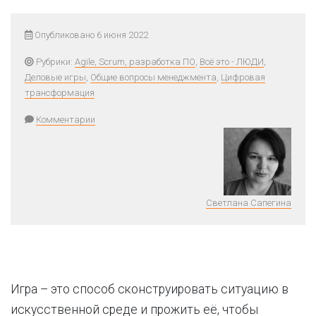
Опубликовано 6 июня 2022
Рубрики:
Agile, Scrum, разработка ПО
,
Всё это - ЛЮДИ
,
Деловые игры
,
Общие вопросы менеджмента
,
Цифровая
трансформация
Комментарии
Светлана Сапегина
Игра – это способ сконструировать ситуацию в
искусственной среде и прожить её, чтобы