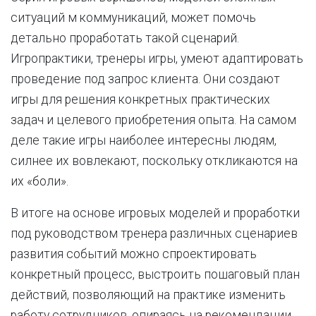
ситуаций м коммуникаций, может помочь
детально проработать такой сценарий.
Игропрактики, тренеры игры, умеют адаптировать
проведение под запрос клиента. Они создают
игры для решения конкретных практических
задач и целевого приобретения опыта. На самом
деле такие игры наиболее интересны людям,
силнее их вовлекают, поскольку откликаются на
их «боли».
В итоге на основе игровых моделей и проработки
под руководством тренера различных сценариев
развития событий можно спроектировать
конкретный процесс, выстроить пошаговый план
действий, позволяющий на практике изменить
работу сотрудников, опираясь на рекомендации