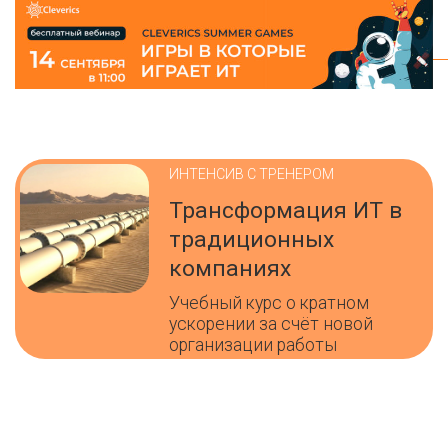
ИНТЕНСИВ С ТРЕНЕРОМ
Трансформация ИТ в
традиционных
компаниях
Учебный курс о кратном
ускорении за счёт новой
организации работы