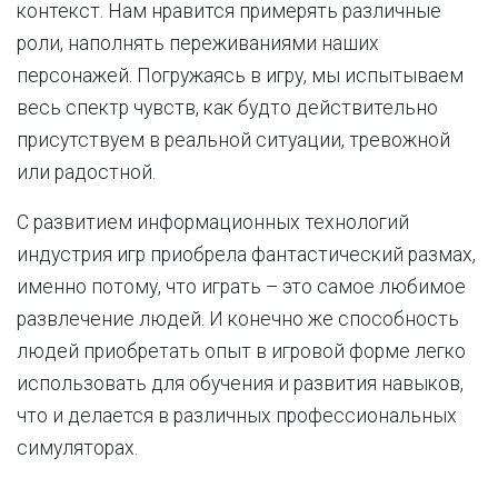
контекст. Нам нравится примерять различные
роли, наполнять переживаниями наших
персонажей. Погружаясь в игру, мы испытываем
весь спектр чувств, как будто действительно
присутствуем в реальной ситуации, тревожной
или радостной.
С развитием информационных технологий
индустрия игр приобрела фантастический размах,
именно потому, что играть – это самое любимое
развлечение людей. И конечно же способность
людей приобретать опыт в игровой форме легко
использовать для обучения и развития навыков,
что и делается в различных профессиональных
симуляторах.