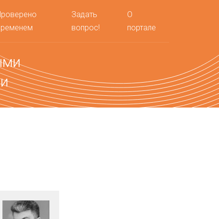
Проверено
Задать
О
временем
вопрос!
портале
ыми
ми