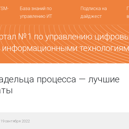
TSM-
База знаний по
Подписка на
управлению ИТ
дайджест
ртал №1 по управлению цифров
 информационными технология
адельца процесса — лучшие
аты
19 сентября 2022