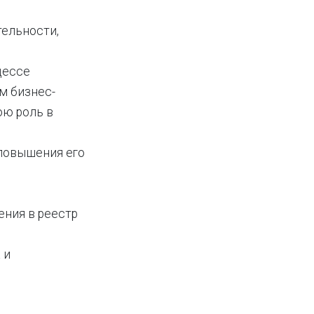
тельности,
цессе
м бизнес-
ою роль в
повышения его
ния в реестр
 и