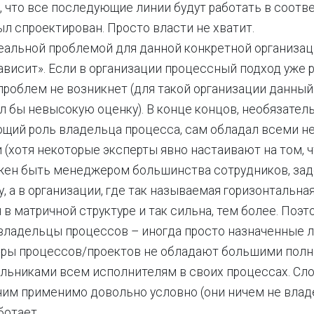
, что все последующие линии будут работать в соотве
ыл спроектирован. Просто власти не хватит.
реальной проблемой для данной конкретной организац
ависит». Если в организации процессный подход уже р
 проблем не возникнет (для такой организации данный
л бы невысокую оценку). В конце концов, необязатель
ющий роль владельца процесса, сам обладал всеми 
(хотя некоторые эксперты явно настаивают на том, 
жен быть менеджером большинства сотрудников, за
у, а в организации, где так называемая горизонтальна
в матричной структуре и так сильна, тем более. Поэт
владельцы процессов – иногда просто назначенные л
еры процессов/проектов не обладают большими полн
льниками всем исполнителям в своих процессах. Сл
ним применимо довольно условно (они ничем не владе
ботает.