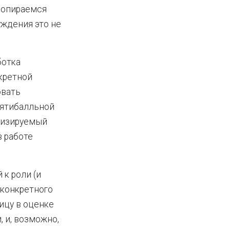
ы опираемся
уждения это не
ботка
нкретной
овать
сятибалльной
ализируемый
в работе
к роли (и
 конкретного
ицу в оценке
 и, возможно,