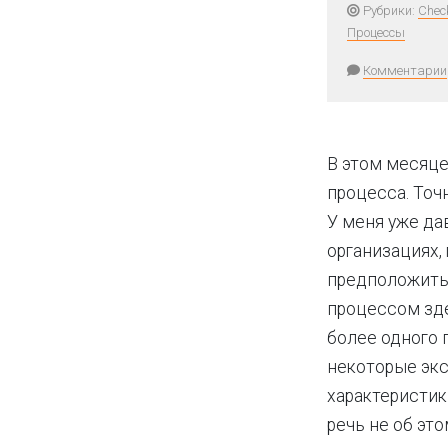
Рубрики:
Chec
Процессы
Комментарии
В этом месяце
процесса. Точн
У меня уже дав
организациях,
предположить 
процессом зде
более одного 
некоторые экс
характеристик
речь не об это