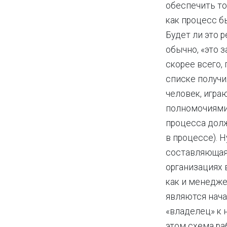
обеспечить то
как процесс б
Будет ли это 
обычно, «это з
скорее всего,
списке получи
человек, игра
полномочиями 
процесса дол
в процессе). Н
составляющая 
организациях 
как и менедж
являются нача
«владелец» к 
этом схема ра