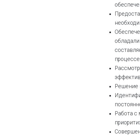
обеспече
Предоста
необходи
Обеспече
обладали
составля
процессе
Рассмотр
эффектив
Решение 
Идентифи
постоянн
Работа с
приорити
Совершен