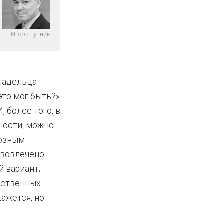
Игорь Гутник
владельца
это мог быть?»
, более того, в
ности, можно
возным
 вовлечено
й вариант;
ественных
ажется, но