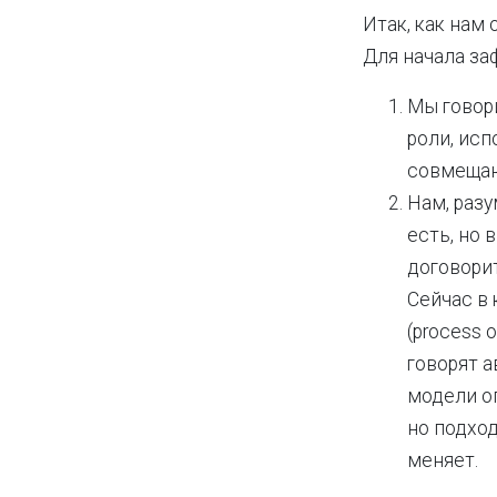
Итак, как нам
Для начала за
Мы говори
роли, исп
совмещаю
Нам, разу
есть, но 
договорит
Сейчас в
(process o
говорят а
модели оп
но подход
меняет.