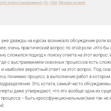
klists (списки самопроверки)
,
ITIL
,
ITSM
,
Обо всём на свете
,
 уже дважды на курсах возникало обсуждение роли 
ее, очень практический вопрос по этой роли: «Кто бы 
но сложился подход к поиску ответа на этот вопрос. И
 где с выстраиванием сквозных процессов есть слож
и наиболее вероятный ответ на этот вопрос. Под ск
сь понимаю процесс, в выполнение работ в котором
подразделения. Это, кстати, самый часто обсуждаемы
перты даже утверждают, что это вообще одна из сущ
 процесса – быть кроссфункциональным (мне так не к
м).