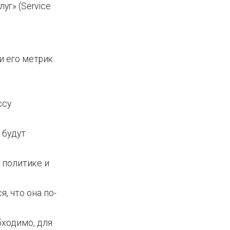
луг» (Service
и его метрик
ссу
 будут
 политике и
, что она по-
бходимо, для