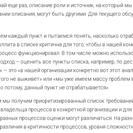
чай ещё раз, описание роли и источник, на который м
нии описания, могут быть другими. Для текущего обс
ём каждый пункт и пытаемся понять, насколько отра
уллита в списке критична для того, чтобы в нашей ко
роцесс функционировал. В том числе можно использ
одход – оценить все пункты списка, например, по де
0» — это «в нашей организации конкретно вот этот ан
того не выживет» или «мы уже имеем массу проблем 
о потому, данный пункт не отрабатывается».
 мы получим приоритизированный список требований 
владельца процесса в конкретной организации и для
 разных процессов оценки могут различаться. На разн
различия в критичности процессов, уровня сложности,