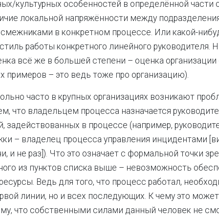
ых/культурных особенностей в определённой части о
личие локальной напряжённости между подразделени
смежниками в конкретном процессе. Или какой-нибу
тиль работы конкретного линейного руководителя. Но
ценка всё же в большей степени – оценка организации
х примеров – это ведь тоже про организацию).
ольно часто в крупных организациях возникают проб
ем, что владельцем процесса назначается руководите
, задействованных в процессе (например, руководит
ки – владелец процесса управления инцидентами [в
, и не раз]). Что это означает с формальной точки зр
ного из пунктов списка выше – невозможность обесп
есурсы. Ведь для того, что процесс работал, необхо
рвой линии, но и всех последующих. К чему это может
ому, что собственными силами данный человек не см