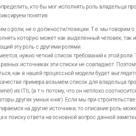
 определить, кто бы мог исполнять роль владельца пр
фиксируем понятия.
м о роли, не о должности/позиции. Т.е. мы говорим 
олнять которую может как выделенный человек, так и
щий эту роль с другими ролями.
меется, нужно чёткий список требований к этой роли.
в разных источниках эти списки не совпадают. Поэтом
ься, как в нашей процессной модели будет выглядеть
 качестве примера возьмём список для владельца пр
wner) из ITIL (в т.ч. потому, что он неплохо соотноситс
вторы других умных книг). Если мы при строительств
ираемся на другие источники, то описание роль може
а к поиску ответа на основной вопрос данной заметки