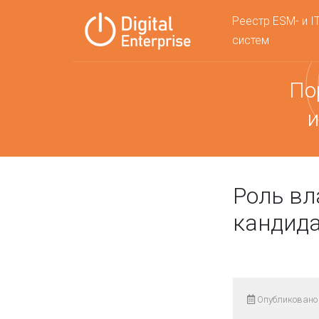
Реестр ESM- и I
систем
По
и
Роль вл
кандид
Опубликовано 