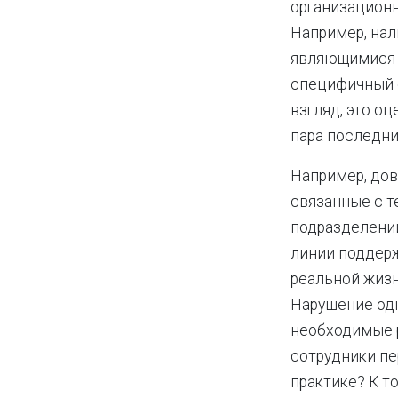
организационн
Например, на
являющимися 
специфичный с
взгляд, это о
пара последни
Например, дов
связанные с т
подразделений
линии поддерж
реальной жизни
Нарушение од
необходимые р
сотрудники пе
практике? К т