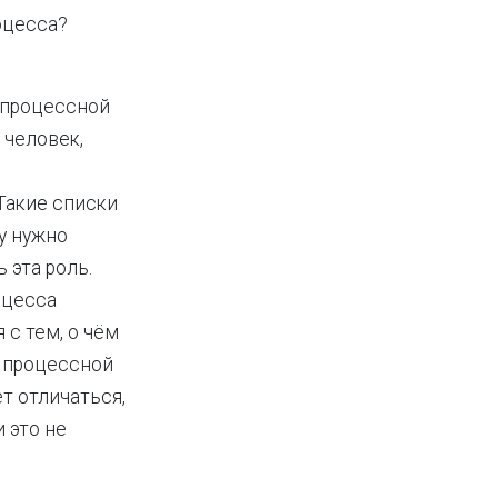
оцесса?
о процессной
 человек,
 Такие списки
у нужно
 эта роль.
оцесса
я с тем, о чём
е процессной
т отличаться,
 это не