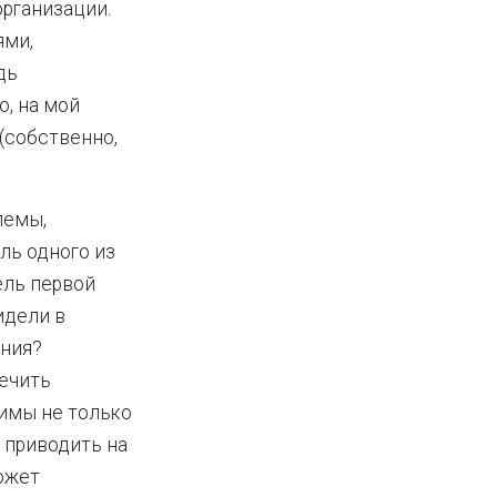
рганизации.
ями,
дь
, на мой
 (собственно,
лемы,
ль одного из
ель первой
идели в
ения?
ечить
димы не только
 приводить на
ожет