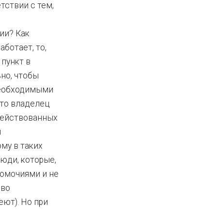
тствии с тем,
ии? Как
аботает, то,
 пункт в
но, чтобы
необходимыми
что владелец
действованных
я
ому в таких
юди, которые,
омочиями и не
ово
ют). Но при