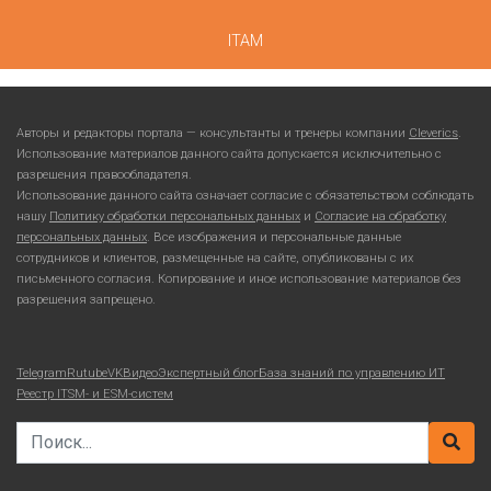
ITAM
Авторы и редакторы портала — консультанты и тренеры компании
Cleverics
.
Использование материалов данного сайта допускается исключительно с
разрешения правообладателя.
Использование данного сайта означает согласие с обязательством соблюдать
нашу
Политику обработки персональных данных
и
Согласие на обработку
персональных данных
. Все изображения и персональные данные
сотрудников и клиентов, размещенные на сайте, опубликованы с их
письменного согласия. Копирование и иное использование материалов без
разрешения запрещено.
Telegram
Rutube
VKВидео
Экспертный блог
База знаний по управлению ИТ
Реестр ITSM- и ESM-систем
Search for