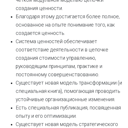
создания ценности.
Благодаря
этому
достигается
более
полное
,
основанное на
опыте
понимание
того,
как
создается
ценность
.
Система
ценностей
обеспечивает
соответствие
деятельности
в
цепочке
создания стоимости
управлению
,
руководящим
принципам
,
практике
и
постоянному
совершенствованию
.
Существует
новая
модель
трансформации
(
и
специальная
книга
)
,
помогающая
проводить
устойчивые
организационные
изменения
.
Есть
специальная
публикация
,
посвященная
опыту
и
его
оптимизации
.
Существует
новая
модель
стратегического