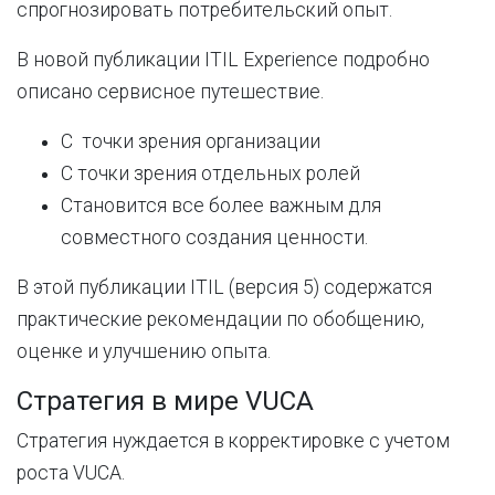
спрогнозировать потребительский опыт.
В новой публикации ITIL Experience подробно
описано сервисное путешествие.
С точки зрения организации
С точки зрения отдельных ролей
Становится
все
более
важным
для
совместного
создания
ценности
.
В
этой
публикации
ITIL
(
версия
5
)
содержатся
практические
рекомендации
по
обобщению
,
оценке
и
улучшению
опыта
.
Стратегия в мире VUCA
Стратегия
нуждается
в
корректировке
с
учетом
роста
VUCA.