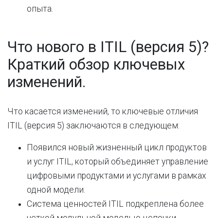
опыта.
Что нового в ITIL (версия 5)?
Краткий обзор ключевых
изменений.
Что касается изменений, то ключевые отличия
ITIL (версия 5) заключаются в следующем:
Появился
новый
жизненный
цикл
продуктов
и
услуг
ITIL
,
который
объединяет
управление
цифровыми
продуктами
и
услугами
в
рамках
одной
модели
.
Система
ценностей
ITIL
подкреплена
более
четкой
модульной
моделью
цепочки