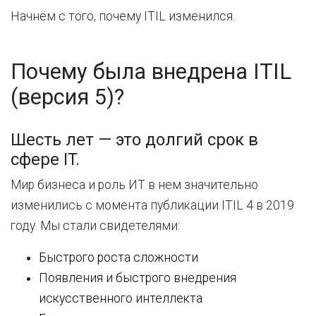
Начнём с того, почему ITIL изменился.
Почему была внедрена ITIL
(версия 5)?
Шесть лет — это долгий срок в
сфере IT.
Мир
бизнеса
и
роль
ИТ
в
нем
значительно
изменились
с
момента
публикации
ITIL
4
в
2019
году
.
Мы
стали
свидетелями
:
Быстрого
роста
сложности
Появления
и
быстрого
внедрения
искусственного
интеллекта