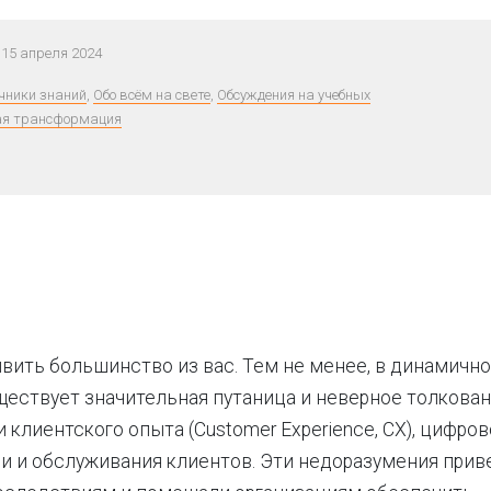
15 апреля 2024
чники знаний
,
Обо всём на свете
,
Обсуждения на учебных
я трансформация
вить большинство из вас. Тем не менее, в динамично
ествует значительная путаница и неверное толкован
 клиентского опыта (Customer Experience, CX), цифро
 и обслуживания клиентов. Эти недоразумения прив