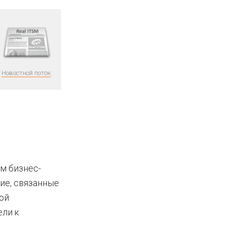
Новостной поток
м бизнес-
ие, связанные
вой
ели к