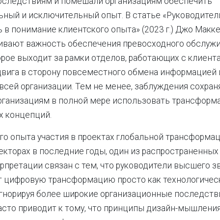
оследствиям и помешали организациям обеспечить
ьный и исключительный опыт. В статье «Руководите
 в понимание клиентского опыта» (2023 г.) Джо Макк
кивают важность обеспечения превосходного обслуж
орое выходит за рамки отделов, работающих с клиента
двига в сторону повсеместного обмена информацией 
всей организации. Тем не менее, заблуждения сохран
организациям в полной мере использовать трансфор
х концепций.
го опыта участия в проектах глобальной трансформац
кторах в последние годы, один из распространенных
рпретации связан с тем, что руководители высшего з
 цифровую трансформацию просто как технологиче
гнорируя более широкие организационные последстви
сто приводит к тому, что принципы дизайн-мышления