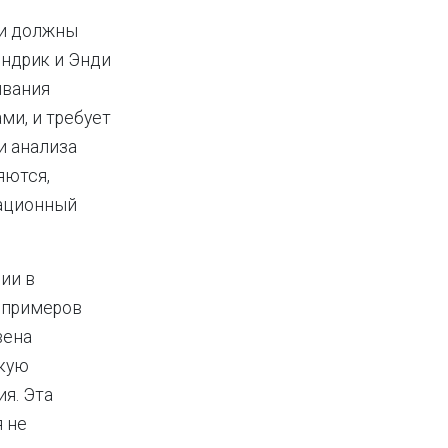
ли должны
ендрик и Энди
ивания
ми, и требует
и анализа
яются,
мационный
ии в
 примеров
вена
скую
я. Эта
 не