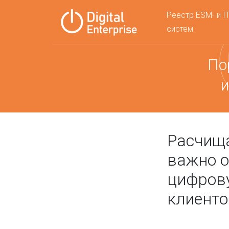
Реестр ESM- и I
систем
По
и
Расчища
важно о
цифров
клиенто