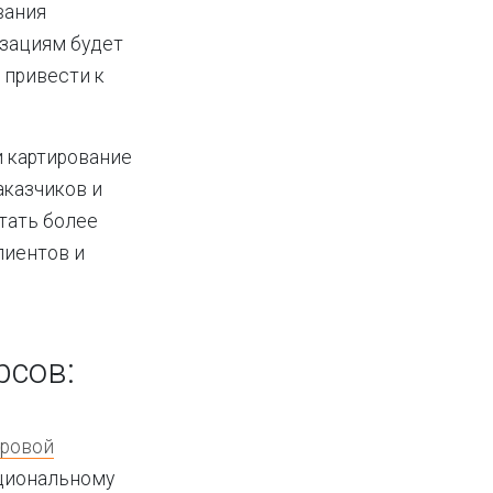
вания
изациям будет
 привести к
и картирование
аказчиков и
отать более
лиентов и
рсов:
ровой
ациональному