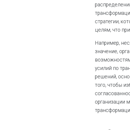
распределению
трансформацио
стратегии, ко
целям, что при
Например, нес
значение, орг
возможностям 
усилий по тра
решений, осно
того, чтобы и
согласованнос
организации м
трансформацие