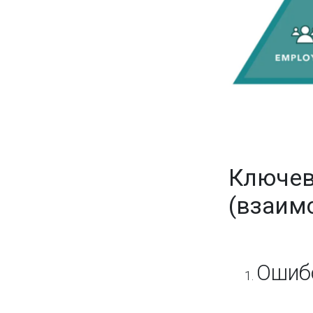
Ключев
(взаим
Ошиб