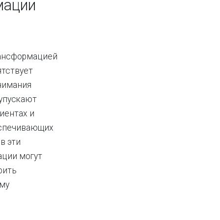
мации
рансформацией
ятствует
нимания
 упускают
иентах и
еспечивающих
в эти
ации могут
рить
ому