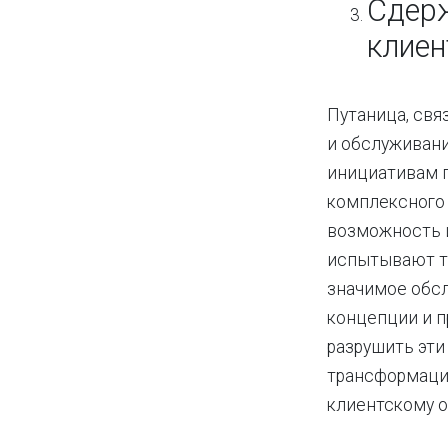
Сдер
клиен
Путаница, свя
и обслуживани
инициативам п
комплексного 
возможность 
испытывают т
значимое обсл
концепции и п
разрушить эти
трансформаци
клиентскому 