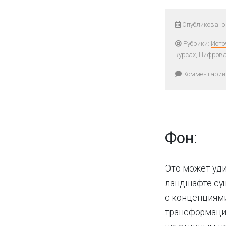
Опубликовано 
Рубрики:
Исто
курсах
,
Цифрова
Комментарии
Фон:
Это может уди
ландшафте сущ
с концепциями
трансформации