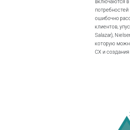
включаются в 
потребностей 
ошибочно рас
клиентов, упус
Salazar), Niel
которую можн
CX и создания