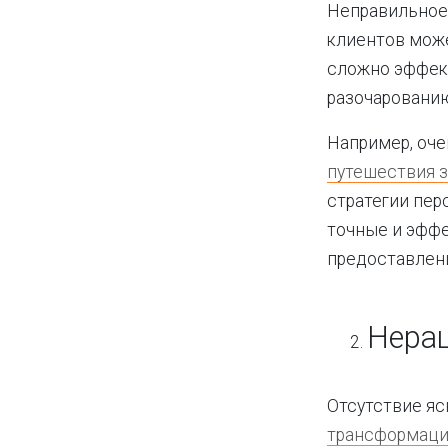
Неправильное
клиентов може
сложно эффект
разочарованию
Например, оче
путешествия з
стратегии пер
точные и эфф
предоставлен
Нерац
Отсутствие яс
трансформац