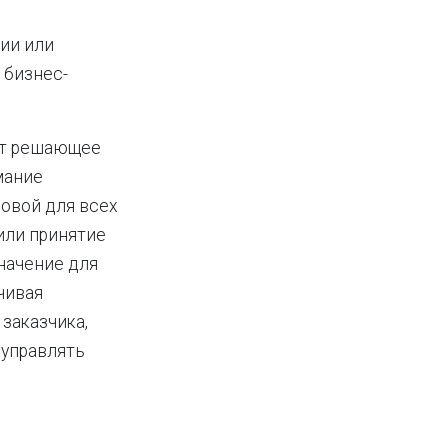
ии или
 бизнес-
ют решающее
мание
овой для всех
или принятие
начение для
чивая
заказчика,
 управлять