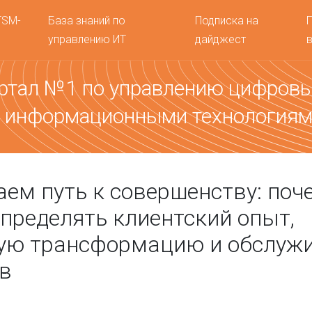
TSM-
База знаний по
Подписка на
управлению ИТ
дайджест
ртал №1 по управлению цифров
 информационными технология
ем путь к совершенству: поч
пределять клиентский опыт,
ую трансформацию и обслуж
в