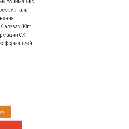
ому пониманию
офессионалы
вания
 Салазар (Kim
ормации CX,
ансформацией
.