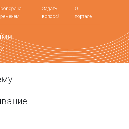
Проверено
Задать
О
временем
вопрос!
портале
ыми
ми
ему
ивание