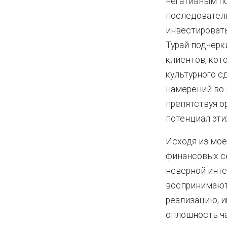
негативным п
последовател
инвестировать
Турай подчер
клиентов, кот
культурного с
намерений во 
препятствуя 
потенциал эти
Исходя из мое
финансовых се
неверной инте
воспринимают
реализацию, и
оплошность ча