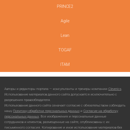
PRINCE2
Agile
Lean
TOGAF
ITAM
Авторы и редакторы портала — консультанты и тренеры компании
Cleverics
.
Использование материалов данного сайта допускается исключительно с
разрешения правообладателя.
Использование данного сайта означает согласие с обязательством соблюдать
нашу
Политику обработки персональных данных
и
Согласие на обработку
персональных данных
. Все изображения и персональные данные
сотрудников и клиентов, размещенные на сайте, опубликованы с их
письменного согласия. Копирование и иное использование материалов без