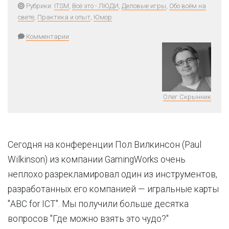
Рубрики:
ITSM
,
Всё это - ЛЮДИ
,
Деловые игры
,
Обо всём на
свете
,
Практика и опыт
,
Юмор
Комментарии
Олег Скрынник
Сегодня на конференции Пол Вилкинсон (Paul
Wilkinson) из компании GamingWorks очень
неплохо разрекламировал один из инструментов,
разработанных его компанией — игральные карты
"ABC for ICT". Мы получили больше десятка
вопросов "Где можно взять это чудо?"