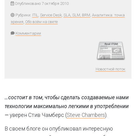
Опубликовано 7 октября 2010
Рубрики:
ITIL
,
Service Desk
,
SLA, SLM, BRM
,
Аналитика: точка
зрения
,
Обо всём на свете
Комментарии
Новостной поток
…состоит в том, чтобы сделать создаваемые нами
технологии максимально легкими в употреблении
—
уверен Стив Чамберс (
Steve Chambers
).
В своем блоге он опубликовал интересную