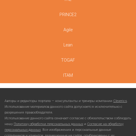
PRINCE2
Agile
Lean
TOGAF
ITAM
Авторы и редакторы портала — консультанты и тренеры компании
Cleverics
.
Использование материалов данного сайта допускается исключительно с
разрешения правообладателя.
Использование данного сайта означает согласие с обязательством соблюдать
нашу
Политику обработки персональных данных
и
Согласие на обработку
персональных данных
. Все изображения и персональные данные
сотрудников и клиентов, размещенные на сайте, опубликованы с их