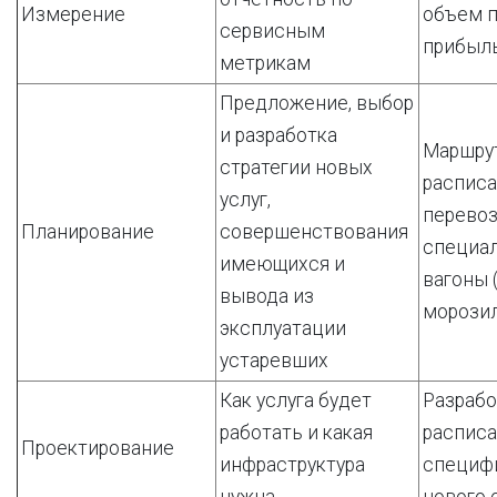
Измерение
объем п
сервисным
прибыл
метрикам
Предложение, выбор
и разработка
Маршрут
стратегии новых
расписа
услуг,
перевоз
Планирование
совершенствования
специа
имеющихся и
вагоны 
вывода из
морози
эксплуатации
устаревших
Как услуга будет
Разрабо
работать и какая
расписа
Проектирование
инфраструктура
специф