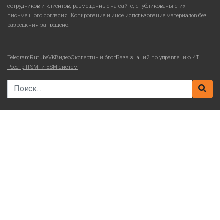
сотрудников и клиентов, размещенные на сайте, опубликованы с их
письменного согласия. Копирование и иное использование материалов без
разрешения запрещено.
Telegram
Rutube
VKВидео
Экспертный блог
База знаний по управлению ИТ
Реестр ITSM- и ESM-систем
Search for