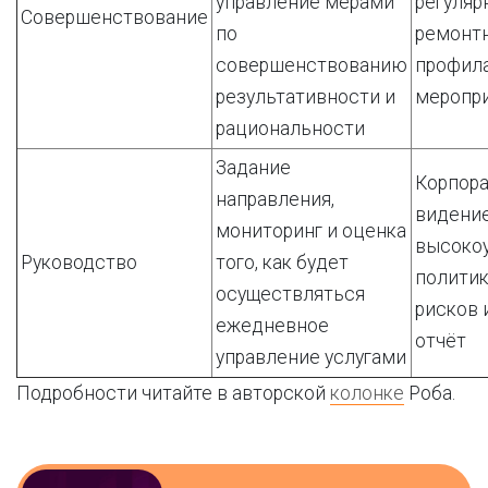
управление мерами
регуляр
Совершенствование
по
ремонт
совершенствованию
профил
результативности и
меропр
рациональности
Задание
Корпор
направления,
видение
мониторинг и оценка
высоко
Руководство
того, как будет
политик
осуществляться
рисков 
ежедневное
отчёт
управление услугами
Подробности читайте в авторской
колонке
Роба.