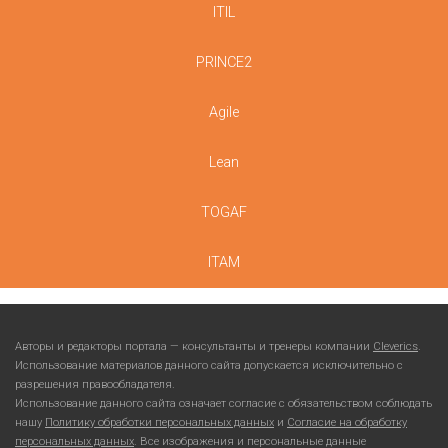
ITIL
PRINCE2
Agile
Lean
TOGAF
ITAM
Авторы и редакторы портала — консультанты и тренеры компании
Cleverics
.
Использование материалов данного сайта допускается исключительно с
разрешения правообладателя.
Использование данного сайта означает согласие с обязательством соблюдать
нашу
Политику обработки персональных данных
и
Согласие на обработку
персональных данных
. Все изображения и персональные данные