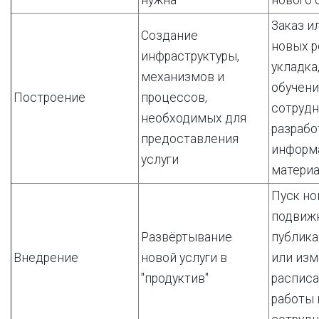
нужна
нового 
Заказ и
Создание
новых р
инфраструктуры,
укладка
механизмов и
обучен
Построение
процессов,
сотрудн
необходимых для
разрабо
предоставления
информ
услуги
матери
Пуск н
подвижн
Развёртывание
публика
Внедрение
новой услуги в
или из
"продуктив"
расписа
работы