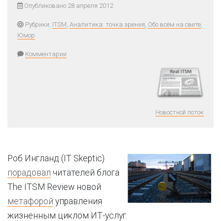
Опубликовано 28 апреля 2012
Рубрики:
ITSM
,
Аналитика: точка зрения
,
Обо всём на свете
,
Юмор
Комментарии
Новостной поток
Роб Ингланд (IT Skeptic)
порадовал
читателей блога
The ITSM Review новой
метафорой
управления
жизненным циклом ИТ-услуг.