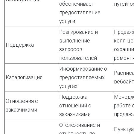
обеспечивает
путей, 
предоставление
услуги
Реагирование и
Продажа
выполнение
колл-це
Поддержка
запросов
охранни
пользователей
ремонт
Информирование о
Расписа
Каталогизация
предоставляемых
вебсайт
услугах
Поддержка
Менедж
Отношения с
отношений с
работе 
заказчиками
заказчиками
продажи
Отслеживание и
Пунктуа
отчётность по