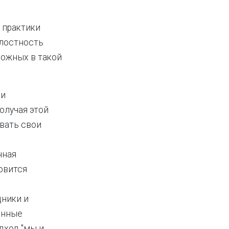
о практики
елостность
можных в такой
ии
олучая этой
вать свои
нная
овится
дники и
енные
дход "мы и