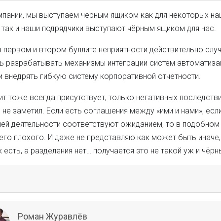
мпании, мы выступаем черным ящиком как для некоторых н
 так и наши подрядчики выступают чёрным ящиком для нас.
 первом и втором буллите неприятности действительно случ
ь разрабатывать механизмы интеграции систем автоматиза
и внедрять гибкую систему корпоративной отчетности.
ит тоже всегда присутствует, только негативных последств
я не заметил. Если есть соглашения между «ими и нами», есл
ей деятельности соответствуют ожиданием, то в подобном
его плохого. И даже не представляю как может быть иначе,
 есть, а разделения нет… получается это не такой уж и чёрн
Роман Журавлёв