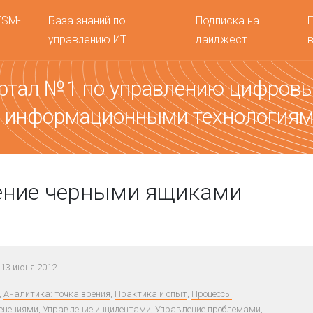
TSM-
База знаний по
Подписка на
управлению ИТ
дайджест
ртал №1 по управлению цифров
 информационными технология
ение черными ящиками
13 июня 2012
,
Аналитика: точка зрения
,
Практика и опыт
,
Процессы
,
енениями
,
Управление инцидентами
,
Управление проблемами
,