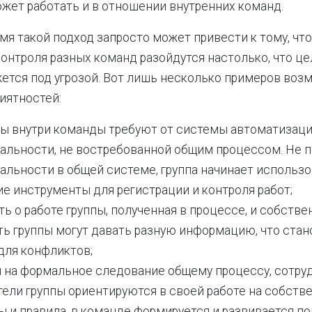
жет работать и в отношении внутренних команд.
емя такой подход запросто может привести к тому, чт
контроля разных команд разойдутся настолько, что ц
ется под угрозой. Вот лишь несколько примеров воз
иятностей:
ы внутри команды требуют от системы автоматизац
альности, не востребованной общим процессом. Не п
альности в общей системе, группа начинает использо
е инструменты для регистрации и контроля работ;
ь о работе группы, полученная в процессе, и собстве
ть группы могут давать разную информацию, что стан
для конфликтов;
 на формальное следование общему процессу, сотру
тели группы ориентируются в своей работе на собств
 и правила, в команде формируется и развивается по