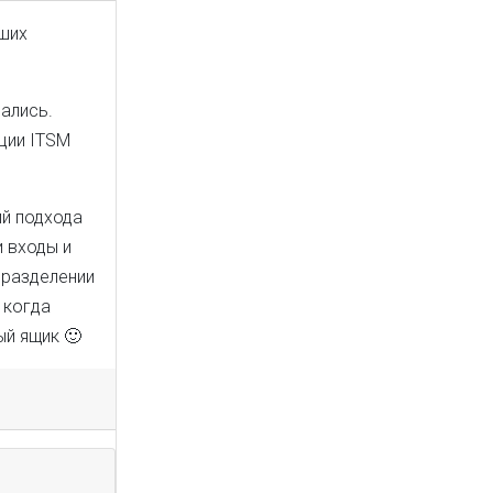
аших
ались.
ции ITSM
ий подхода
и входы и
 разделении
 когда
ый ящик 🙂