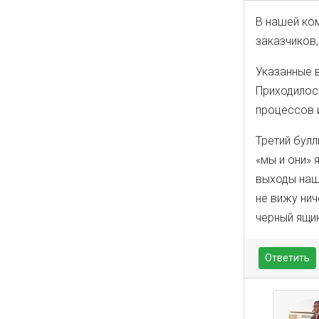
В нашей ко
заказчиков,
Указанные в
Приходилос
процессов 
Третий булл
«мы и они» 
выходы наш
не вижу нич
черный ящик
Ответить