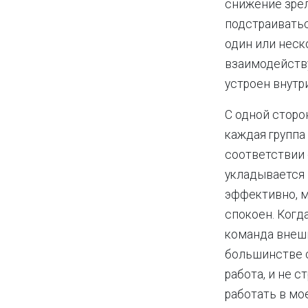
снижение зрел
подстраиватьс
один или неск
взаимодейству
устроен внутр
С одной сторо
каждая группа
соответствии 
укладывается 
эффективно, 
спокоен. Когд
команда внешн
большинстве с
работа, и не с
работать в мо