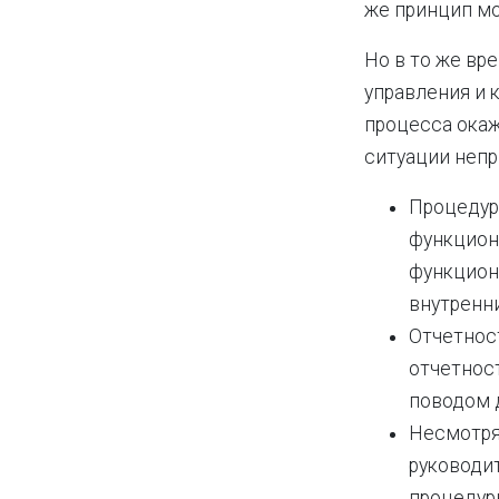
же принцип мо
Но в то же вр
управления и 
процесса окаж
ситуации непр
Процедур
функцион
функцион
внутренни
Отчетност
отчетнос
поводом 
Несмотря
руководи
процедуры