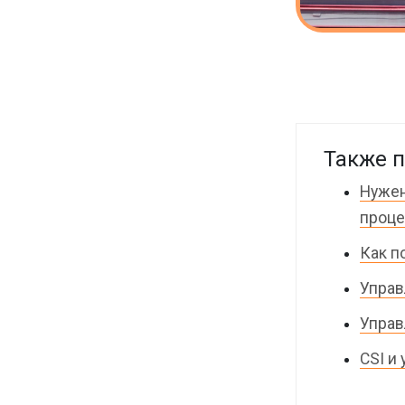
Также п
Нужен
проце
Как п
Управ
Управ
CSI и