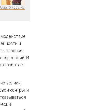
Роман Журавлёв
аимодействие
венности и
ть плавное
реадресаций. И
это работает
но велики,
свои контроли.
отказываться
чески