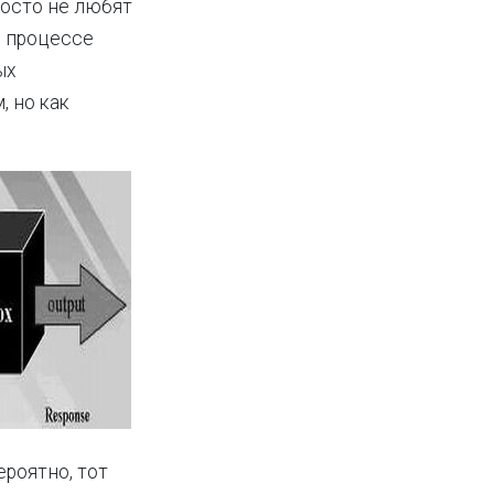
росто не любят
м процессе
ых
 но как
ероятно, тот