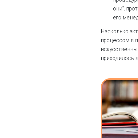
они", про
его мене
Насколько акт
процессом в п
искусственны 
приходилось л