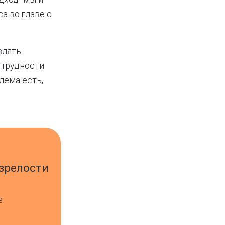
а во главе с
влять
 трудности
лема есть,
зрелости
в