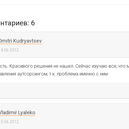
тариев: 6
Dmitri Kudryavtsev
14.06.2012
ть. Красивого решения не нашел. Сейчас изучаю все, что м
авления аутсорсингом, т.к. проблема именно с ним.
Vladimir Lyaleko
15.06.2012