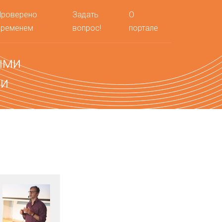
Проверено
Задать
О
временем
вопрос!
портале
ыми
ми