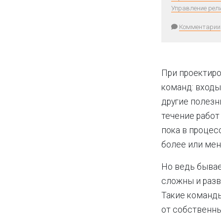
Управление рел
Комментарии
При проектир
команд: входы
другие полез
течение работ
пока в процес
более или мен
Но ведь бывае
сложны и разв
Такие команды
от собственны