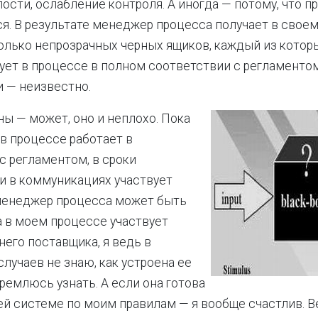
ости, ослабление контроля. А иногда — потому, что п
я. В результате менеджер процесса получает в свое
олько непрозрачных черных ящиков, каждый из котор
ет в процессе в полном соответствии с регламентом,
и — неизвестно.
ны — может, оно и неплохо. Пока
 в процессе работает в
с регламентом, в сроки
и в коммуникациях участвует
менеджер процесса может быть
а в моем процессе участвует
его поставщика, я ведь в
лучаев не знаю, как устроена ее
тремлюсь узнать. А если она готова
ей системе по моим правилам — я вообще счастлив. В