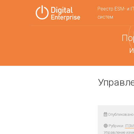
Реестр ESM- и I
систем
По
и
Управл
Опубликовано 
Рубрики:
ITSM
Управление изм