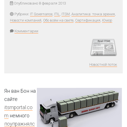
Опубликовано 8 февраля 2013
Рубрики:
IT Governance
,
ITIL
,
ITSM
,
Аналитика: точка зрения
,
Новости компаний
,
Обо всём на свете
,
Сертификация
,
Юмор
Комментарии
Новостной поток
Ян ван Бон на
сайте
itsmportal.co
m
немного
поупражнялс