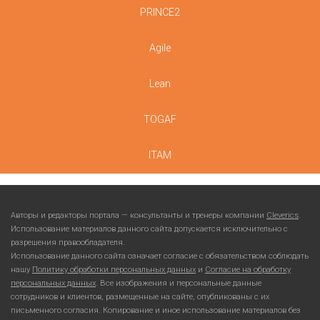
PRINCE2
Agile
Lean
TOGAF
ITAM
Авторы и редакторы портала — консультанты и тренеры компании
Cleverics
.
Использование материалов данного сайта допускается исключительно с
разрешения правообладателя.
Использование данного сайта означает согласие с обязательством соблюдать
нашу
Политику обработки персональных данных
и
Согласие на обработку
персональных данных
. Все изображения и персональные данные
сотрудников и клиентов, размещенные на сайте, опубликованы с их
письменного согласия. Копирование и иное использование материалов без