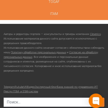
TOGAF
ITAM
Авторы и редакторы портала — консультанты и тренеры компании
Cleverics
.
Использование материалов данного сайта допускается исключительно с
разрешения правообладателя.
Использование данного сайта означает согласие с обязательством соблюдать
нашу
Политику обработки персональных данных
и
Согласие на обработку
персональных данных
. Все изображения и персональные данные
сотрудников и клиентов, размещенные на сайте, опубликованы с их
письменного согласия. Копирование и иное использование материалов без
разрешения запрещено.
Telegram
Rutube
VKВидео
Экспертный блог
База знаний по управлению ИТ
Реестр ITSM- и ESM-систем
Search for