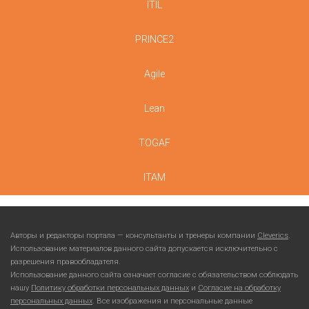
ITIL
PRINCE2
Agile
Lean
TOGAF
ITAM
Авторы и редакторы портала — консультанты и тренеры компании
Cleverics
.
Использование материалов данного сайта допускается исключительно с
разрешения правообладателя.
Использование данного сайта означает согласие с обязательством соблюдать
нашу
Политику обработки персональных данных
и
Согласие на обработку
персональных данных
. Все изображения и персональные данные