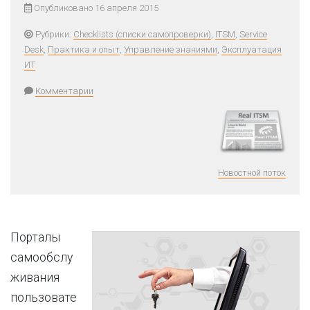
Опубликовано 16 апреля 2015
Рубрики:
Checklists (списки самопроверки)
,
ITSM
,
Service
Desk
,
Практика и опыт
,
Управление знаниями
,
Эксплуатация
ИТ
Комментарии
Новостной поток
Порталы
самообслу
живания
пользовате