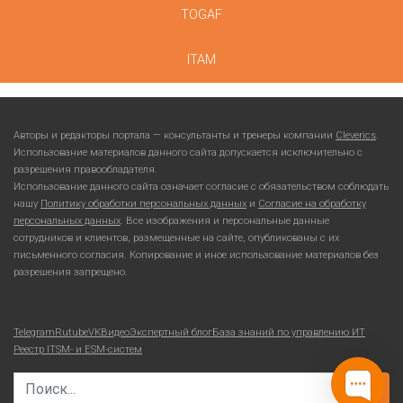
TOGAF
ITAM
Авторы и редакторы портала — консультанты и тренеры компании
Cleverics
.
Использование материалов данного сайта допускается исключительно с
разрешения правообладателя.
Использование данного сайта означает согласие с обязательством соблюдать
нашу
Политику обработки персональных данных
и
Согласие на обработку
персональных данных
. Все изображения и персональные данные
сотрудников и клиентов, размещенные на сайте, опубликованы с их
письменного согласия. Копирование и иное использование материалов без
разрешения запрещено.
Telegram
Rutube
VKВидео
Экспертный блог
База знаний по управлению ИТ
Реестр ITSM- и ESM-систем
Search for