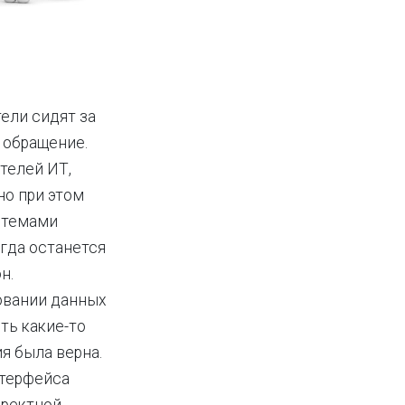
ели сидят за
 обращение.
телей ИТ,
но при этом
стемами
егда останется
н.
овании данных
ть какие-то
я была верна.
нтерфейса