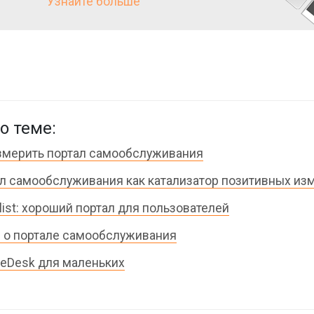
Узнайте больше
о теме:
змерить портал самообслуживания
л самообслуживания как катализатор позитивных из
list: хороший портал для пользователей
о портале самообслуживания
ceDesk для маленьких