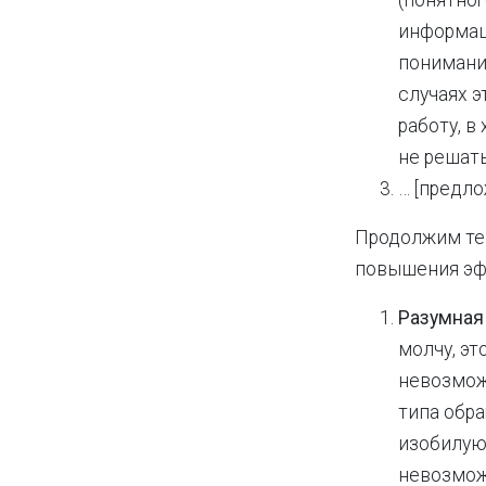
(понятног
информаци
понимани
случаях э
работу, в
не решать
… [предло
Продолжим тем
повышения эф
Разумная
молчу, эт
невозмож
типа обра
изобилую
невозмож