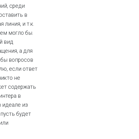
ий, среди
оставить в
линия, и т.к.
чем могло бы.
й вид
щения, а для
тобы вопросов
лю, если ответ
никто не
жет содержать
интера в
в идеале из
 пусть будет
 или