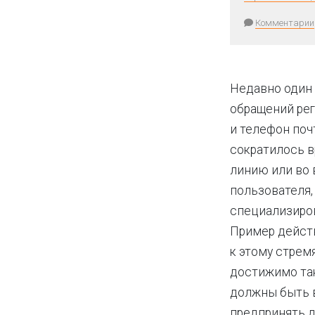
Комментарии
Недавно один 
обращений рег
и телефон почт
сократилось в
линию или во 
пользователя,
специализиро
Пример дейст
к этому стремя
достижимо так
должны быть 
предпринять д