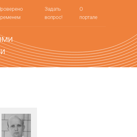
Проверено
Задать
О
временем
вопрос!
портале
ыми
ми