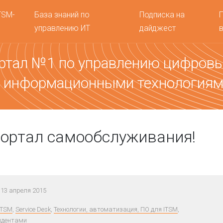
TSM-
База знаний по
Подписка на
управлению ИТ
дайджест
ртал №1 по управлению цифров
 информационными технология
портал самообслуживания!
13 апреля 2015
ITSM
,
Service Desk
,
Технологии, автоматизация, ПО для ITSM
,
идентами