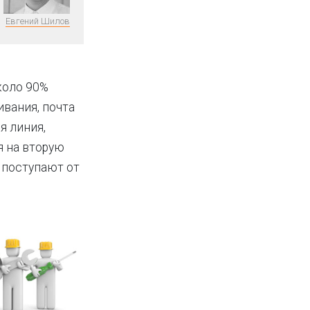
Евгений Шилов
коло 90%
вания, почта
я линия,
я на вторую
 поступают от