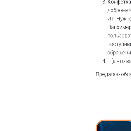
Конфетка
доброму ч
ИТ. Нужно
Например
пользова
поступив
обращени
… [а что 
Предагаю обсу