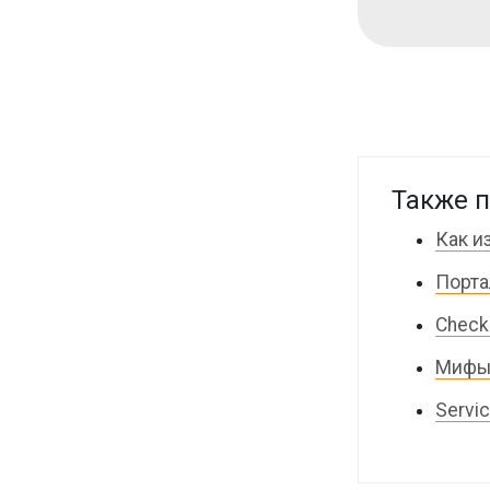
Также п
Как и
Порта
Check
Мифы 
Servi