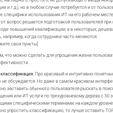
о, наглядного, простого, не допускающего ввода неко
и и т.д.), но в любом случае потребуется и от пользо
е специфики использования ИТ на его рабочем месте
тот вопрос решается подготовкой пользователей при
 ходе повышений квалификации, а в некоторых, дешев
, например, когда сотрудники часто меняются.
жите свои пункты]
, что можно сделать для упрощения жизни пользова
фективности.
 классификация.
Про красивый и интуитивно-понятны
о не обсуждается. Но даже в самом красивом интерф
но заставить обычного пользователя рыскать в поис
щения или ИТ-услуги по трехуровневому дереву с 50 
щими специфическими терминами, на каждом уровне.
но упростить классификацию, то лучше оставить TOP 