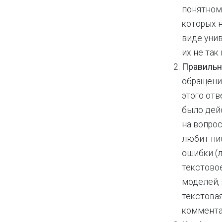
понятном
которых 
виде унив
их не так
Правильн
обращения
этого отв
было дей
на вопрос
любит пи
ошибки (
текстовое
моделей, 
текстовая
коммента