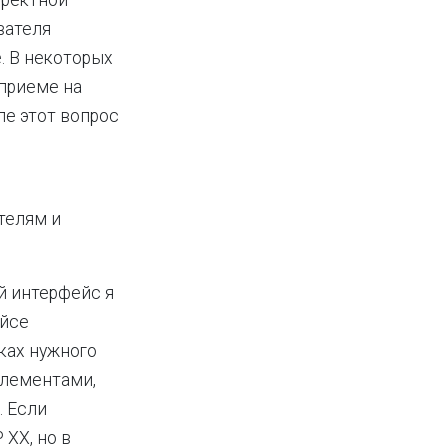
рректной
вателя
. В некоторых
 приеме на
ле этот вопрос
телям и
й интерфейс я
ейсе
ках нужного
элементами,
 Если
XX, но в