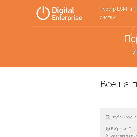
Реестр ESM- и I
систем
По
и
Все на 
Опубликовано 
Рубрики:
ITIL
,
Управление инц