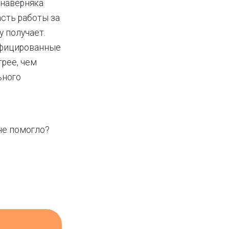
 наверняка
асть работы за
у получает.
ифицированные
рее, чем
ьного
 не помогло?