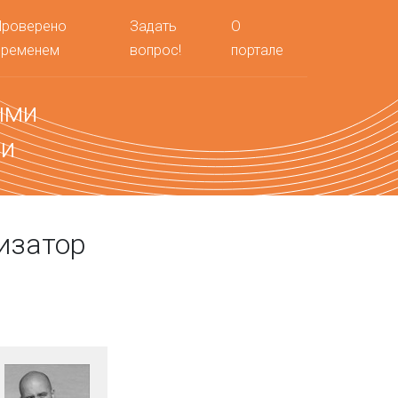
Проверено
Задать
О
временем
вопрос!
портале
ыми
ми
изатор