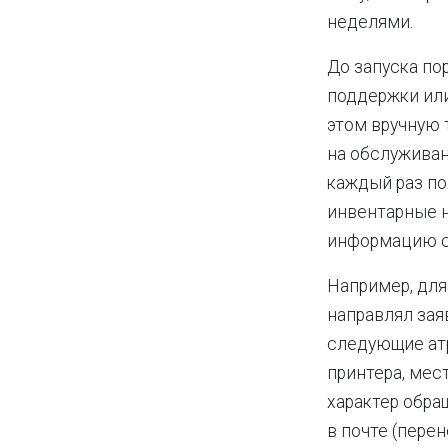
неделями.
До запуска по
поддержки или
этом вручную 
на обслуживан
каждый раз по
инвентарные н
информацию с
Например, для
направлял зая
следующие атр
принтера, мес
характер обра
в почте (пере