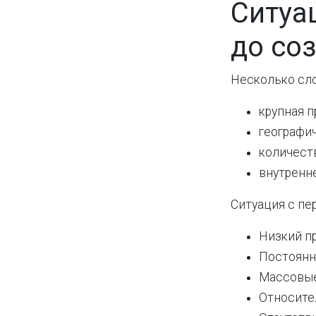
Ситуа
до со
Несколько сло
крупная 
географи
количест
внутренн
Ситуация с пе
Низкий пр
Постоянн
Массовые
Относите