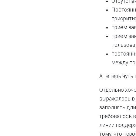
Отсутстви
Постоянны
приоритиз
прием зая
прием зая
пользова
постоянн
между пос
А теперь чуть
Отдельно хоче
выражалось в
заполнять дли
требовалось в
линии поддерж
тому, что пор