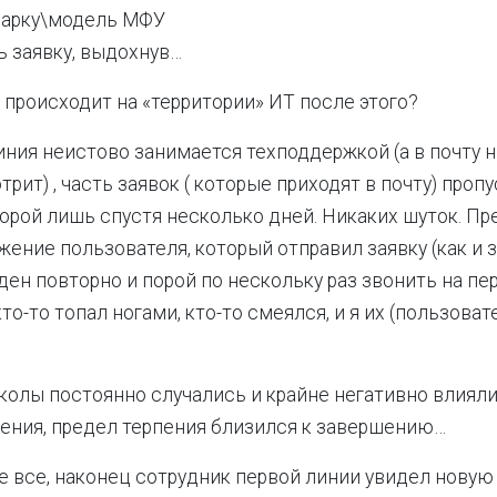
марку\модель МФУ
ь заявку, выдохнув…
е происходит на «территории» ИТ после этого?
иния неистово занимается техподдержкой (а в почту н
рит) , часть заявок ( которые приходят в почту) проп
орой лишь спустя несколько дней. Никаких шуток. Пр
жение пользователя, который отправил заявку (как и 
жден повторно и порой по нескольку раз звонить на п
кто-то топал ногами, кто-то смеялся, и я их (пользоват
олы постоянно случались и крайне негативно влияли
ения, предел терпения близился к завершению…
не все, наконец сотрудник первой линии увидел новую 