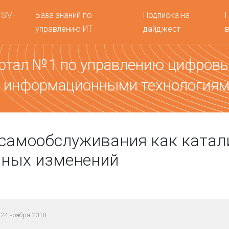
TSM-
База знаний по
Подписка на
управлению ИТ
дайджест
ртал №1 по управлению цифров
 информационными технология
самообслуживания как катал
вных изменений
24 ноября 2018