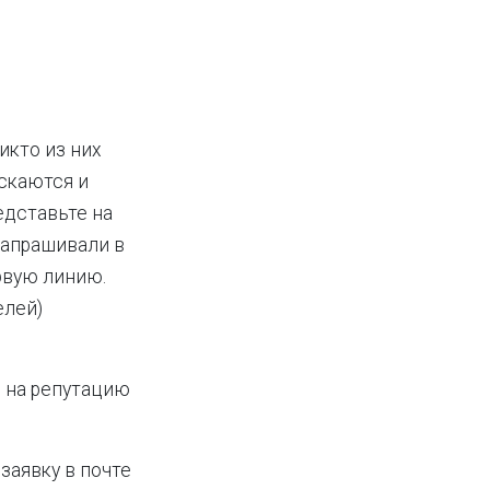
икто из них
ускаются и
едставьте на
запрашивали в
ервую линию.
елей)
 на репутацию
заявку в почте