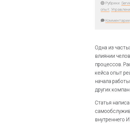
Рубрики:
Servi
опыт
,
Управлени
Комментарии
Одна из част
влиянии челов
процессов. Ра
кейса опыт ре
начала работы
других компан
Статья написа
самообслужив
внутреннего И