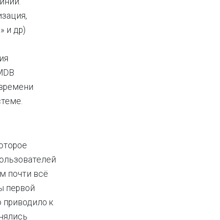
инии.
изация,
 и др)
ия
CMDB
 времени
стеме.
оторое
пользователей
ом почти всё
ы первой
о приводило к
лнялись