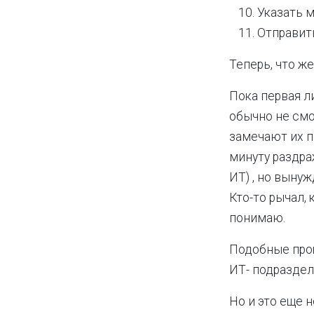
Указать 
Отправит
Теперь, что ж
Пока первая л
обычно не смот
замечают их п
минуту раздра
ИТ) , но выну
Кто-то рычал, 
понимаю.
Подобные прок
ИТ- подраздел
Но и это еще 