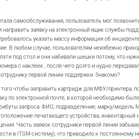
ртала самообслуживания, пользователь мог позвонит
 направить заявку на электронный ящик службы подд
требовалось указать массу информации об инциденте
ие. В любом случае, пользователям неизбежно прих
лзти под стол и они набивали шишки потому, что нуж
омера с наклеек , после чего долго и нудно передава
отруднику первой линии поддержки. Знакомо?
 того чтобы заправить картридж для МФУ/принтера, п
вку по электронной почте, в которой необходимо было
ибуты запроса: ФИО, подразделение, марку/модель 
тоположение печатающего устройства, инвентарный н
щения. Часть заявок сотрудники первой линии забыва
нести в ITSM-систему), что приводило к постоянному 