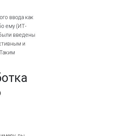
ого ввода как
о ему (ИТ-
 были введены
уктивным и
 Таким
ботка
о
римеру, вы