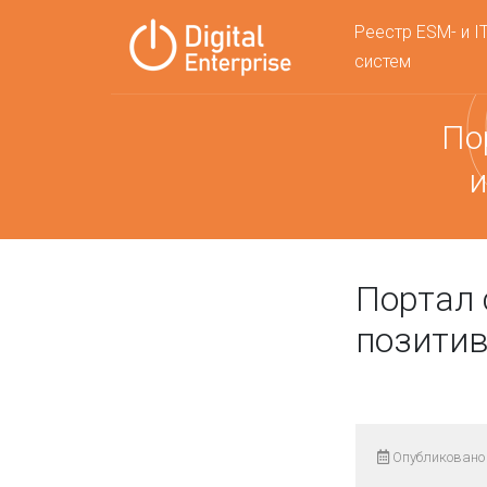
Реестр ESM- и I
систем
По
и
Портал 
позити
Опубликовано 