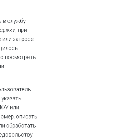
ь в службу
ержки, при
 или запросе
одилось
но посмотреть
ли
ользователь
 указать
МФУ или
омер, описать
ли обработать
недовольству