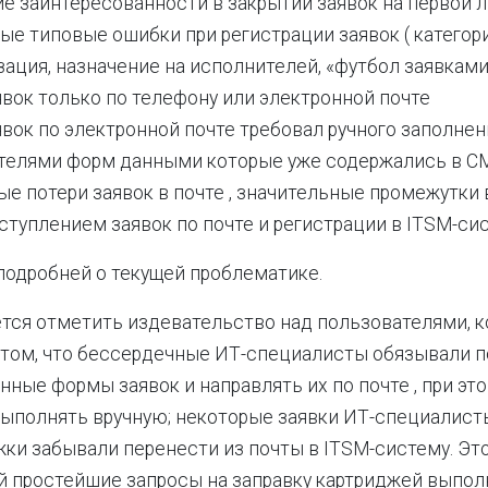
е заинтересованности в закрытии заявок на первой л
е типовые ошибки при регистрации заявок ( категор
ация, назначение на исполнителей, «футбол заявками»
вок только по телефону или электронной почте
вок по электронной почте требовал ручного заполнен
телями форм данными которые уже содержались в 
ые потери заявок в почте , значительные промежутки
туплением заявок по почте и регистрации в ITSM-си
 подробней о текущей проблематике.
тся отметить издевательство над пользователями, к
 том, что бессердечные ИТ-специалисты обязывали 
нные формы заявок и направлять их по почте , при эт
ыполнять вручную; некоторые заявки ИТ-специалист
ки забывали перенести из почты в ITSM-систему. Эт
ой простейшие запросы на заправку картриджей выпо