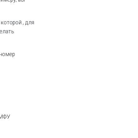
которой , для
делать
 номер
 МФУ