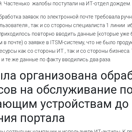
. Частенько жалобы поступали на ИТ-отдел дождем.
обработка заявок по электронной почте требовала ручн
льзователя , так и со стороны специалиста 1 линии иб
приходилось повторно вводить данные (которые уже
 в почте) о заявке в ITSM-систему, что не было прод
есурсы как со стороны ИТ , так и со стороны бизнеса.
 и те же данные по факту вводились два раза.
ыла организована обра
сов на обслуживание п
ающим устройствам до
ния портала
вы сотрудник компании и используете ИТ-активы. К п