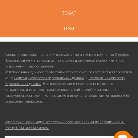
TOGAF
ITAM
Авторы и редакторы портала — консультанты и тренеры компании
Cleverics
.
Использование материалов данного сайта допускается исключительно с
разрешения правообладателя.
Использование данного сайта означает согласие с обязательством соблюдать
нашу
Политику обработки персональных данных
и
Согласие на обработку
персональных данных
. Все изображения и персональные данные
сотрудников и клиентов, размещенные на сайте, опубликованы с их
письменного согласия. Копирование и иное использование материалов без
разрешения запрещено.
Telegram
Rutube
VKВидео
Экспертный блог
База знаний по управлению ИТ
Реестр ITSM- и ESM-систем