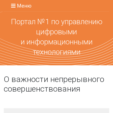
Меню
Портал №1 по управлению
цифровыми
и информационными
технологиями
О важности непрерывного
совершенствования