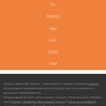
ITIL
PRINCE2
Agile
Lean
TOGAF
ITAM
Авторы и редакторы портала — консультанты и тренеры компании
Cleverics
.
Использование материалов данного сайта допускается исключительно с
разрешения правообладателя.
Использование данного сайта означает согласие с обязательством соблюдать
нашу
Политику обработки персональных данных
и
Согласие на обработку