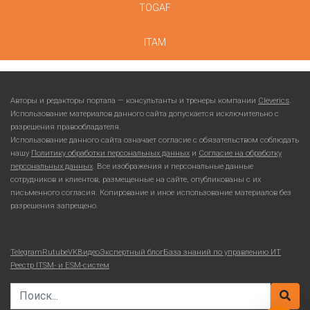
TOGAF
ITAM
Авторы и редакторы портала — консультанты и тренеры компании
Cleverics
.
Использование материалов данного сайта допускается исключительно с
разрешения правообладателя.
Использование данного сайта означает согласие с обязательством соблюдать
нашу
Политику обработки персональных данных
и
Согласие на обработку
персональных данных
. Все изображения и персональные данные
сотрудников и клиентов, размещенные на сайте, опубликованы с их
письменного согласия. Копирование и иное использование материалов без
разрешения запрещено.
Telegram
Rutube
VKВидео
Экспертный блог
База знаний по управлению ИТ
Реестр ITSM- и ESM-систем
Search for