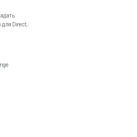
ладать
для Direct,
ange