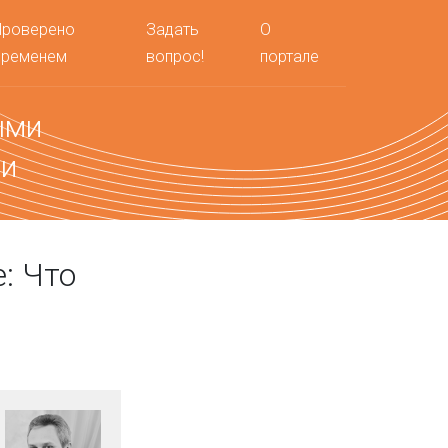
Проверено
Задать
О
временем
вопрос!
портале
ыми
ми
e: Что