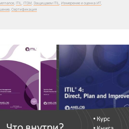
overnance
,
ITIL
,
ITSM
,
Защищаем ITIL
,
Измерение и оценка ИТ
,
шение
,
Сертификация