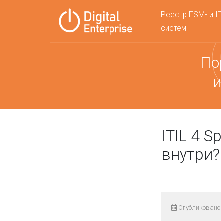
Реестр ESM- и I
систем
По
и
ITIL 4 Sp
внутри?
Опубликовано 