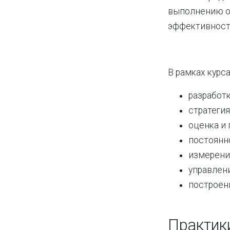
выполнению о
эффективност
В рамках курс
разработ
стратегия
оценка и
постоянн
измерени
управлен
построен
Практик