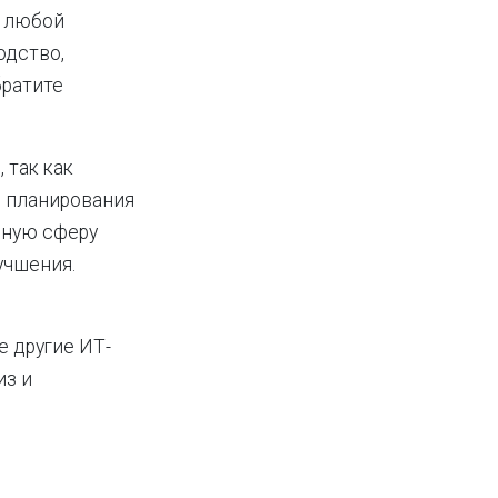
м любой
одство,
братите
 так как
, планирования
нную сферу
учшения.
е другие ИТ-
из и