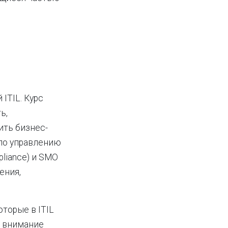
ITIL. Курс
ь,
ить бизнес-
 по управлению
pliance) и SMO
ения,
торые в ITIL
т внимание