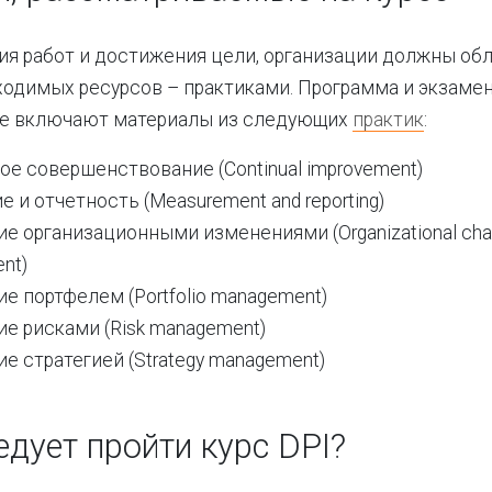
я работ и достижения цели, организации должны об
одимых ресурсов – практиками. Программа и экзамен 
ove включают материалы из следующих
практик
:
е совершенствование (Continual improvement)
 и отчетность (Measurement and reporting)
е организационными изменениями (Organizational ch
nt)
е портфелем (Portfolio management)
е рисками (Risk management)
е стратегией (Strategy management)
дует пройти курс DPI?