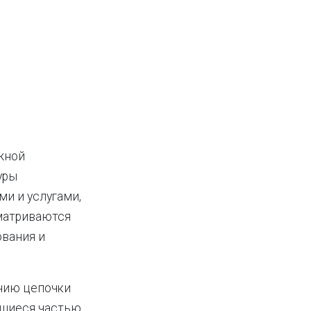
жной
уры
и и услугами,
матриваются
ования и
нию цепочки
ющиеся частью