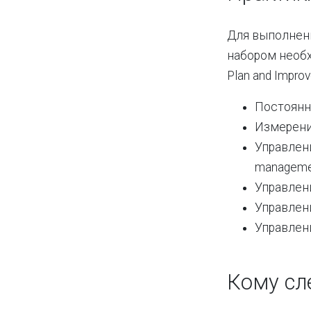
Для выполнени
набором необх
Plan and Impr
Постоянно
Измерение
Управлени
manageme
Управлени
Управлени
Управлени
Кому сле