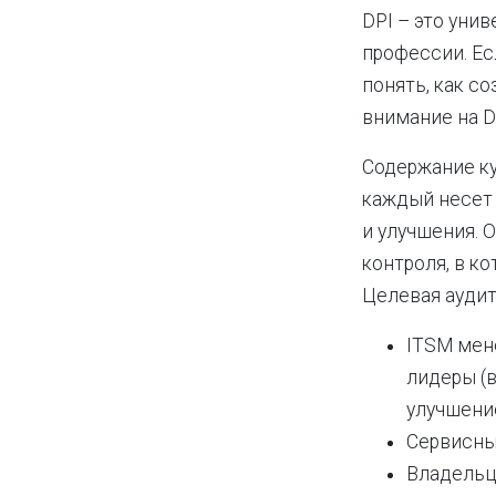
DPI – это уни
профессии. Ес
понять, как с
внимание на D
Содержание ку
каждый несет 
и улучшения.
контроля, в к
Целевая аудито
ITSM мене
лидеры (в
улучшение
Сервисны
Владельцы