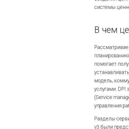
системы ценно
В чем це
Рассматривае
планированию 
помогает полу
устанавливать
модель, комму
услугами. DPI 
(Service mana
управления ра
Разделы серви
v3 были предс