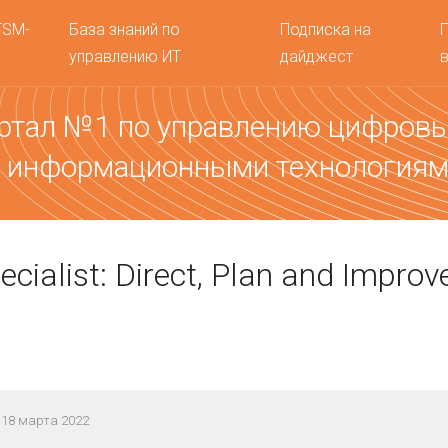
TSM-
База знаний по
Подписка на
управлению ИТ
дайджест
ртал №1 по управлению цифров
 информационными технология
ecialist: Direct, Plan and Improv
18 марта 2022