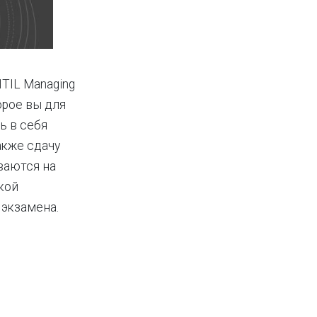
ITIL Managing
торое вы для
ь в себя
также сдачу
ваются на
кой
 экзамена.