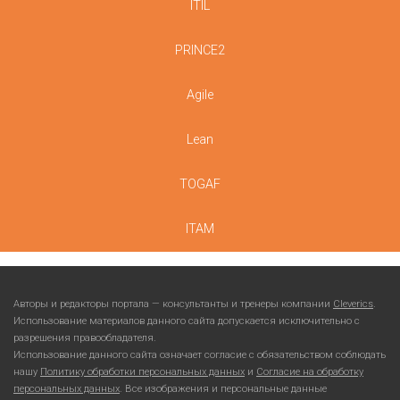
ITIL
PRINCE2
Agile
Lean
TOGAF
ITAM
Авторы и редакторы портала — консультанты и тренеры компании
Cleverics
.
Использование материалов данного сайта допускается исключительно с
разрешения правообладателя.
Использование данного сайта означает согласие с обязательством соблюдать
нашу
Политику обработки персональных данных
и
Согласие на обработку
персональных данных
. Все изображения и персональные данные