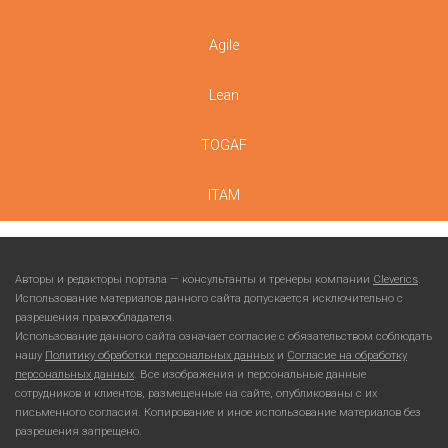
Agile
Lean
TOGAF
ITAM
Авторы и редакторы портала — консультанты и тренеры компании
Cleverics
.
Использование материалов данного сайта допускается исключительно с
разрешения правообладателя.
Использование данного сайта означает согласие с обязательством соблюдать
нашу
Политику обработки персональных данных
и
Согласие на обработку
персональных данных
. Все изображения и персональные данные
сотрудников и клиентов, размещенные на сайте, опубликованы с их
письменного согласия. Копирование и иное использование материалов без
разрешения запрещено.