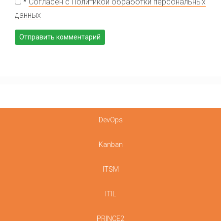
*
Согласен с Политикой обработки персональных
данных
DevOps
Kanban
ITSM
ITIL
PRINCE2