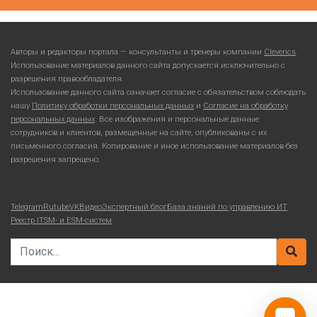
Авторы и редакторы портала — консультанты и тренеры компании
Cleverics
.
Использование материалов данного сайта допускается исключительно с
разрешения правообладателя.
Использование данного сайта означает согласие с обязательством соблюдать
нашу
Политику обработки персональных данных
и
Согласие на обработку
персональных данных
. Все изображения и персональные данные
сотрудников и клиентов, размещенные на сайте, опубликованы с их
письменного согласия. Копирование и иное использование материалов без
разрешения запрещено.
Telegram
Rutube
VKВидео
Экспертный блог
База знаний по управлению ИТ
Реестр ITSM- и ESM-систем
Search for