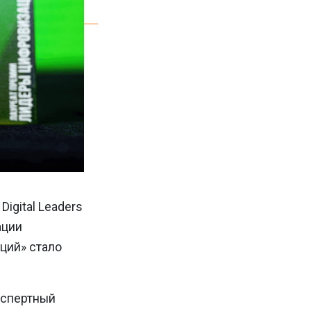
igital Leaders
ации
ций» стало
кспертный