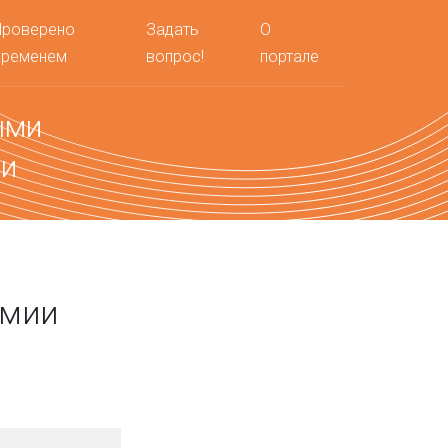
Проверено
Задать
О
временем
вопрос!
портале
ыми
ми
емии