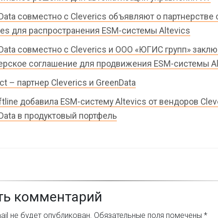
Data совместно с Cleverics объявляют о партнерстве c
ces для распространения ESM-системы Altevics
Data совместно с Cleverics и ООО «ЮГИС групп» закл
ерское соглашение для продвижения ESM-системы Al
ct – партнер Cleverics и GreenData
ftline добавила ESM-систему Altevics от вендоров Clev
Data в продуктовый портфель
ть комментарий
il не будет опубликован.
Обязательные поля помечены
*