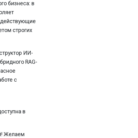
го бизнеса: в
оляет
в действующие
етом строгих
нструктор ИИ-
ибридного RAG-
пасное
боте с
я
доступна в
й! Желаем