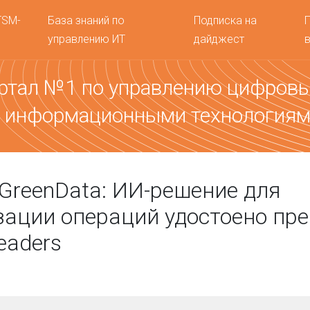
TSM-
База знаний по
Подписка на
управлению ИТ
дайджест
ртал №1 по управлению цифров
 информационными технология
GreenData: ИИ-решение для
ации операций удостоено пр
Leaders