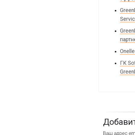
Green
Servi
Green
партн
Onelle
ГК So
Green
Добави
Ваш адрес ema