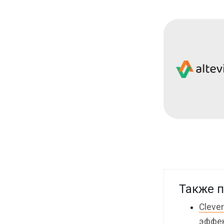
Также п
Cleve
эффек