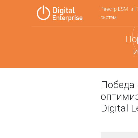
Реестр ESM- и I
систем
По
и
Победа 
оптимиз
Digital 