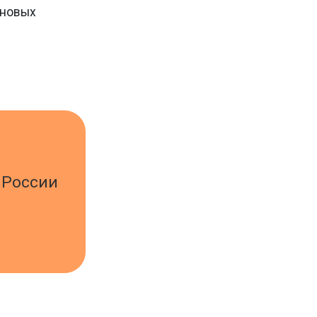
 новых
 России
ь