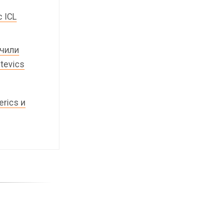
 ICL
ючили
tevics
erics и