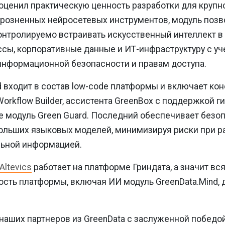
оценил практическую ценность разработки для крупно
зрозненных нейросетевых инструментов, модуль позв
онтролируемо встраивать искусственный интеллект 
сы, корпоративные данные и ИТ-инфраструктуру с уч
информационной безопасности и правам доступа.
d входит в состав low-code платформы и включает ко
Workflow Builder, ассистента GreenBox с поддержкой г
же модуль Green Guard. Последний обеспечивает безо
ольших языковых моделей, минимизируя риски при ра
ьной информацией.
Altevics
работает на платформе Гриндата, а значит вс
сть платформы, включая ИИ модуль GreenData.Mind, 
аших партнеров из GreenData с заслуженной победо