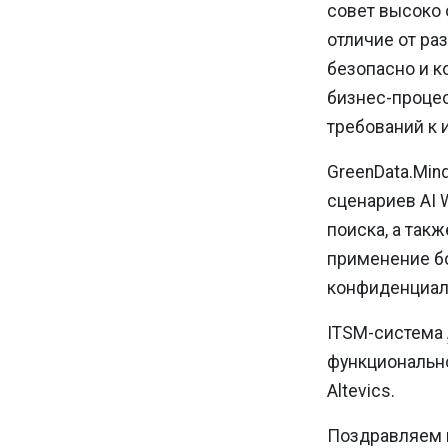
совет высоко 
отличие от ра
безопасно и к
бизнес-процес
требований к 
GreenData.Min
сценариев AI 
поиска, а так
применение б
конфиденциал
ITSM-система
функционально
Altevics.
Поздравляем н