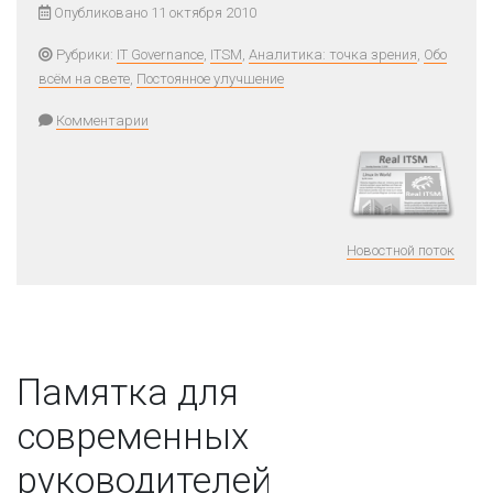
Опубликовано 11 октября 2010
Рубрики:
IT Governance
,
ITSM
,
Аналитика: точка зрения
,
Обо
всём на свете
,
Постоянное улучшение
Комментарии
Новостной поток
Памятка для
современных
руководителей