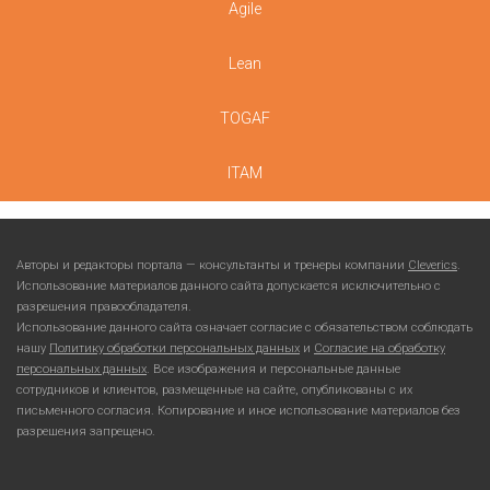
Agile
Lean
TOGAF
ITAM
Авторы и редакторы портала — консультанты и тренеры компании
Cleverics
.
Использование материалов данного сайта допускается исключительно с
разрешения правообладателя.
Использование данного сайта означает согласие с обязательством соблюдать
нашу
Политику обработки персональных данных
и
Согласие на обработку
персональных данных
. Все изображения и персональные данные
сотрудников и клиентов, размещенные на сайте, опубликованы с их
письменного согласия. Копирование и иное использование материалов без
разрешения запрещено.