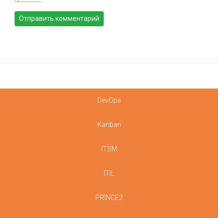
DevOps
Kanban
ITSM
ITIL
PRINCE2