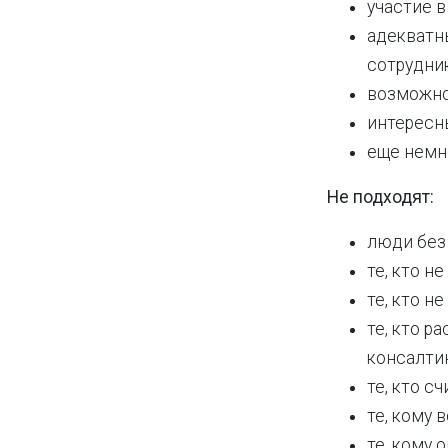
участие в
адекватн
сотрудни
возможно
интересн
еще немн
Не подходят:
люди без
те, кто н
те, кто н
те, кто р
консалти
те, кто 
те, кому 
те, кому 