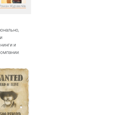
Роман Журавлёв
ионально,
 и
нинги и
компании.