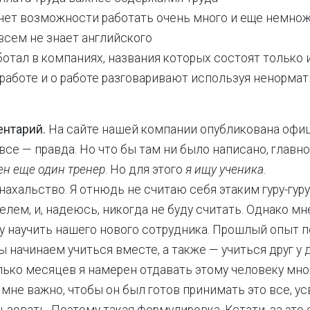
о нет возможности работать очень много и еще немно
овсем не знает английского
аботал в компаниях, названия которых состоят только 
а работе и о работе разговаривают используя ненорма
нтарий.
На сайте нашей компании опубликована офи
 все — правда. Но что бы там ни было написано, главно
ен еще один тренер
. Но для этого
я
ищу ученика
.
нахальство. Я отнюдь не считаю себя этаким гуру-гуру
лем, и, надеюсь, никогда не буду считать. Однако мн
у научить нашего нового сотрудника. Прошлый опыт п
 начинаем учиться вместе, а также — учиться друг у д
ько месяцев я намерен отдавать этому человеку мно
 мне важно, чтобы он был готов принимать это все, ус