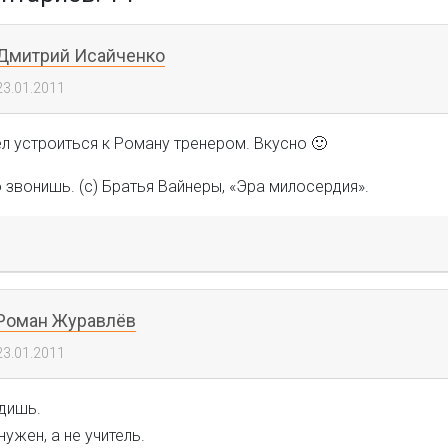
Дмитрий Исайченко
23.01.2011
ел устроиться к Роману тренером. Вкусно 🙂
о звонишь. (c) Братья Вайнеры, «Эра милосердия».
Роман Журавлёв
23.01.2011
одишь.
нужен, а не учитель.