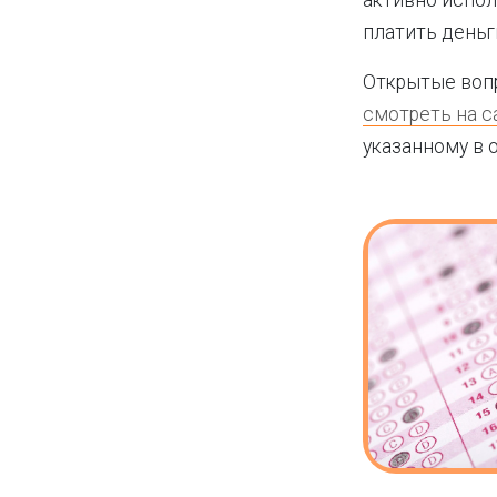
активно испол
платить деньг
Открытые воп
смотреть на с
указанному в 