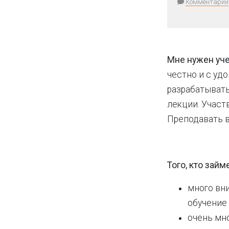
Комментарии
Мне нужен уче
честно и с уд
разрабатывать
лекции. Участ
Преподавать в
Того, кто зай
много вн
обучение
очень мн