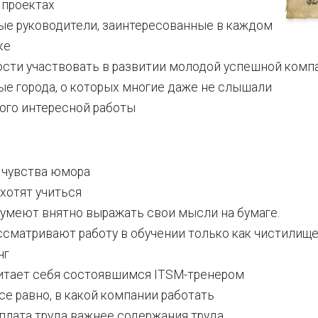
 проектах
ые руководители, заинтересованные в каждом
ке
сти участвовать в развитии молодой успешной комп
ые города, о которых многие даже не слышали
ого интересной работы
 чувства юмора
е хотят учиться
е умеют внятно выражать свои мысли на бумаге.
ассматривают работу в обучении только как чистилище
нг
считает себя состоявшимся ITSM-тренером
все равно, в какой компании работать
оплата труда важнее содержания труда