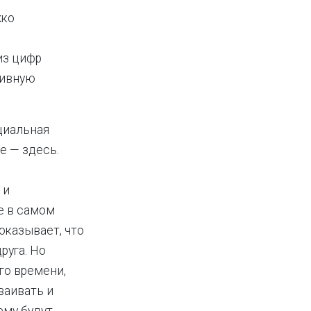
жко
из цифр
тивную
циальная
е — здесь.
 и
е в самом
оказывает, что
руга. Но
го времени,
ваивать и