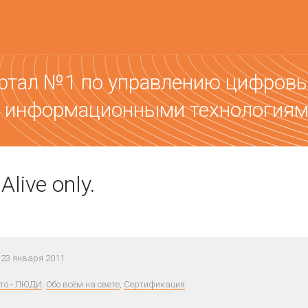
ртал №1 по управлению цифров
 информационными технология
Alive only.
23 января 2011
это - ЛЮДИ
,
Обо всём на свете
,
Сертификация