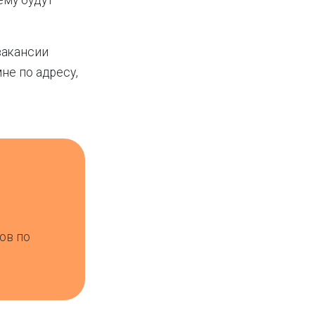
ему будут
вакансии
не по адресу,
ов по