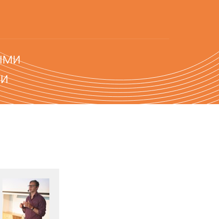
ыми
ми