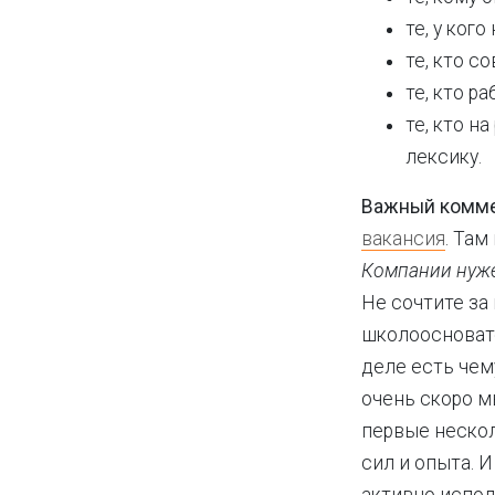
те, у ког
те, кто с
те, кто р
те, кто н
лексику.
Важный комме
вакансия
. Там
Компании
нуж
Не сочтите за 
школоосновате
деле есть чем
очень скоро мы
первые нескол
сил и опыта. И