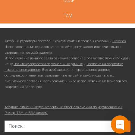
TOGAF
ITAM
Авторы и редакторы портала — консультанты и тренеры компании
Cleverics
.
Использование материалов данного сайта допускается исключительно с
разрешения правообладателя.
Использование данного сайта означает согласие с обязательством соблюдать
нашу
Политику обработки персональных данных
и
Согласие на обработку
персональных данных
. Все изображения и персональные данные
сотрудников и клиентов, размещенные на сайте, опубликованы с их
письменного согласия. Копирование и иное использование материалов без
разрешения запрещено.
Telegram
Rutube
VKВидео
Экспертный блог
База знаний по управлению ИТ
Реестр ITSM- и ESM-систем
Search for