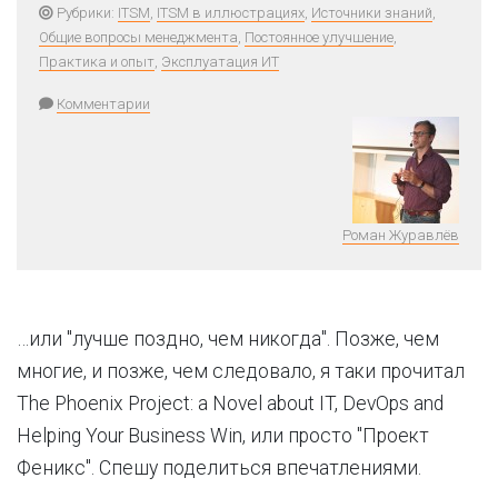
Рубрики:
ITSM
,
ITSM в иллюстрациях
,
Источники знаний
,
Общие вопросы менеджмента
,
Постоянное улучшение
,
Практика и опыт
,
Эксплуатация ИТ
Комментарии
Роман Журавлёв
…или "лучше поздно, чем никогда". Позже, чем
многие, и позже, чем следовало, я таки прочитал
The Phoenix Project: a Novel about IT, DevOps and
Helping Your Business Win, или просто "Проект
Феникс". Спешу поделиться впечатлениями.