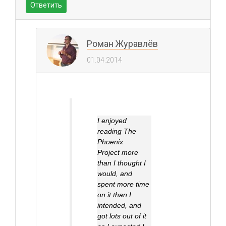
Ответить
Роман Журавлёв
01.04.2014
I enjoyed
reading
The
Phoenix
Project
more
than I thought I
would, and
spent more time
on it than I
intended, and
got lots out of it