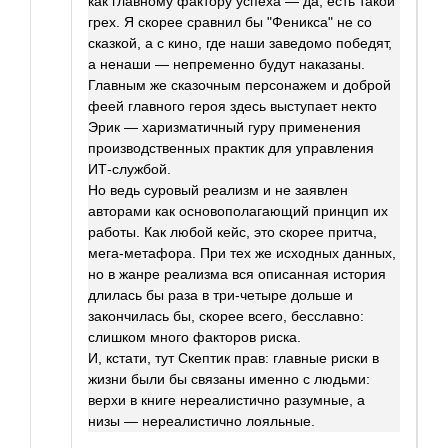
как главному фактору успеха — да, есть такой
грех. Я скорее сравнил бы "Феникса" не со
сказкой, а с кино, где наши заведомо победят,
а ненаши — непременно будут наказаны.
Главным же сказочным персонажем и доброй
феей главного героя здесь выступает некто
Эрик — харизматичный гуру применения
производственных практик для управления
ИТ-службой.
Но ведь суровый реализм и не заявлен
авторами как основополагающий принцип их
работы. Как любой кейс, это скорее притча,
мега-метафора. При тех же исходных данных,
но в жанре реализма вся описанная история
длилась бы раза в три-четыре дольше и
закончилась бы, скорее всего, бесславно:
слишком много факторов риска.
И, кстати, тут Скептик прав: главные риски в
жизни были бы связаны именно с людьми:
верхи в книге нереалистично разумные, а
низы — нереалистично лояльные.