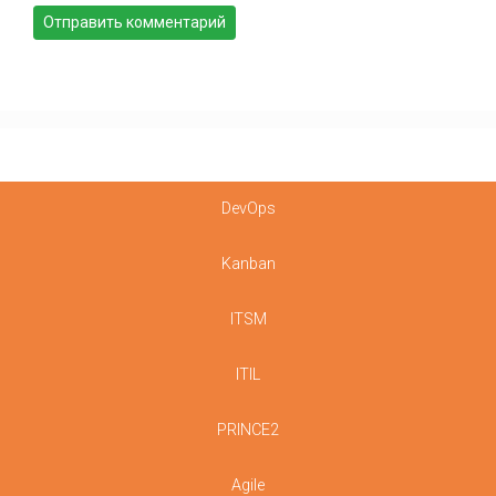
DevOps
Kanban
ITSM
ITIL
PRINCE2
Agile