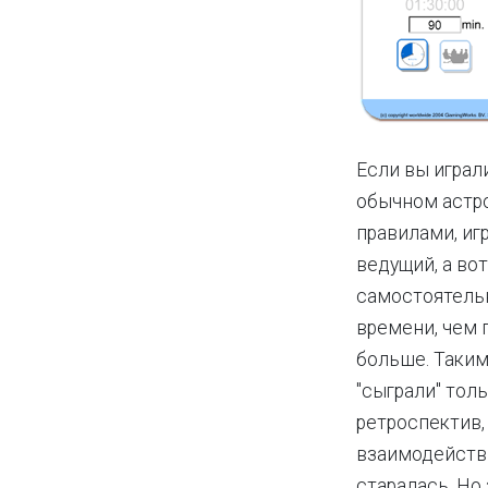
Если вы играли
обычном астро
правилами, иг
ведущий, а во
самостоятельн
времени, чем 
больше. Таким
"сыграли" тол
ретроспектив,
взаимодействи
старалась. Но