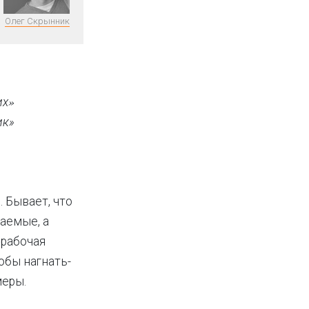
Олег Скрынник
»
их
ик»
. Бывает, что
аемые, а
 рабочая
обы нагнать-
меры.