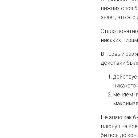
нижних слоя б
знает, что эт
Стало понятно,
никаких пирам
В первый раз 
действий было
действуе
никакого 
меняем чт
максимал
Не знаю как б
плюнул на все
биться до конц