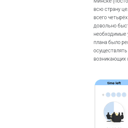
Минске (посто
всю страну це
всего четырёх
довольно быст
необходимые у
плана было ре
осуществлять 
возникающих 