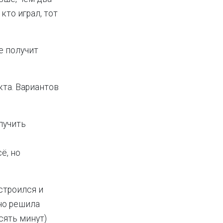
кто играл, тот
е получит
кта. Вариантов
лучить
ё, но
строился и
но решила
есять минут)