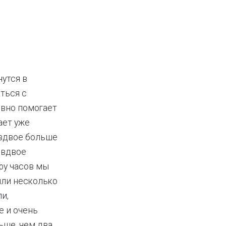
нутся в
ться с
ивно помогает
ает уже
 вдвое больше
 вдвое
ру часов мы
дили несколько
и,
е и очень
ьше, чем два