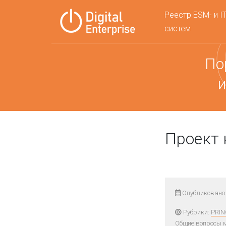
Реестр ESM- и I
систем
По
и
Проект 
Опубликовано 
Рубрики:
PRIN
Общие вопросы 