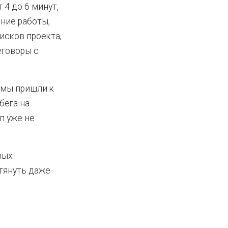
 4 до 6 минут,
ние работы,
исков проекта,
еговоры с
 мы пришли к
бега на
п уже не
вых
тянуть даже