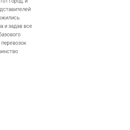
от город, и
едставителей
ложились
а и задав все
базового
е перевозок
шинство