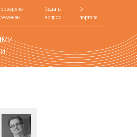
Проверено
Задать
О
временем
вопрос!
портале
ыми
ми