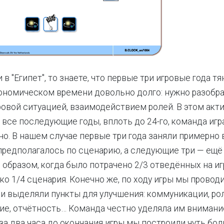
 в "Египет", то знаете, что первые три игровые года тя
номическом времени довольно долго: нужно разобра
ровой ситуацией, взаимодействием ролей. В этом акт
т все последующие годы, вплоть до 24-го, команда игр
о. В нашем случае первые три года заняли примерно
предполагалось по сценарию, а следующие три — ещё
 образом, когда было потрачено 2/3 отведённых на иг
ько 1/4 сценария. Конечно же, по ходу игры мы прово
 и выделяли пункты для улучшения: коммуникации, рол
е, отчётность… Команда честно уделяла им внимани
 за два часа до окончания игры мы построили чуть бол