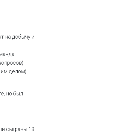
т на добычу и
оманда
вопросов)
оим делом)
е, но был
ли сыграны 18