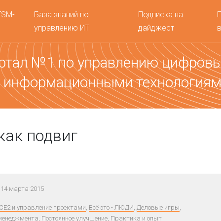
TSM-
База знаний по
Подписка на
управлению ИТ
дайджест
ртал №1 по управлению цифров
 информационными технология
как подвиг
14 марта 2015
CE2 и управление проектами
,
Всё это - ЛЮДИ
,
Деловые игры
,
менеджмента
,
Постоянное улучшение
,
Практика и опыт