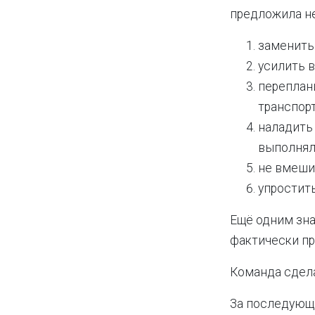
предложила н
заменить
усилить 
переплани
транспор
наладить
выполнял
не вмеши
упростит
Ещё одним зна
фактически пр
Команда сдела
За последующ