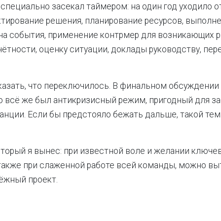
 специально засекал таймером: на один год уходило от
тирование решения, планирование ресурсов, выполне
на события, применение контрмер для возникающих р
чётности, оценку ситуации, доклады руководству, пер
азать, что переключилось. В финальном обсуждении
то всё же был антикризисный режим, пригодный для за
анции. Если бы предстояло бежать дальше, такой тем
который я вынес: при известной воле и желании ключе
 также при слаженной работе всей команды, можно вы
ёжный проект.