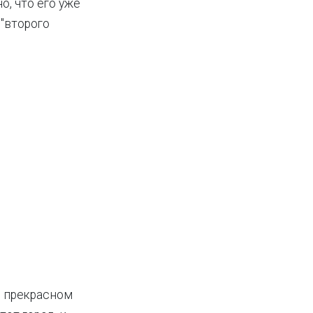
о, что его уже
 "второго
в прекрасном