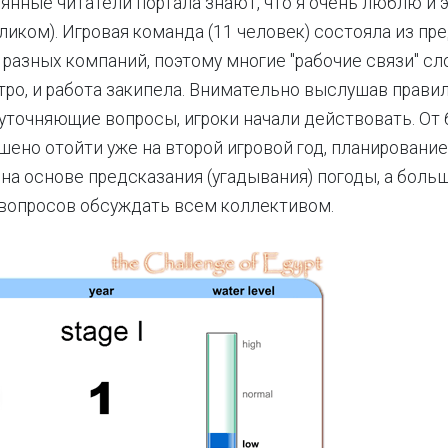
янные читатели портала знают, что я очень люблю и эт
ликом). Игровая команда (11 человек) состояла из пр
 разных компаний, поэтому многие "рабочие связи" с
ро, и работа закипела. Внимательно выслушав правил
точняющие вопросы, игроки начали действовать. От 
шено отойти уже на второй игровой год, планировани
на основе предсказания (угадывания) погоды, а боль
вопросов обсуждать всем коллективом.