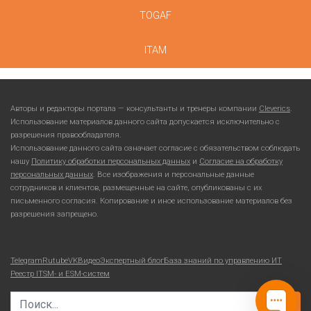
TOGAF
ITAM
Авторы и редакторы портала — консультанты и тренеры компании
Cleverics
.
Использование материалов данного сайта допускается исключительно с
разрешения правообладателя.
Использование данного сайта означает согласие с обязательством соблюдать
нашу
Политику обработки персональных данных
и
Согласие на обработку
персональных данных
. Все изображения и персональные данные
сотрудников и клиентов, размещенные на сайте, опубликованы с их
письменного согласия. Копирование и иное использование материалов без
разрешения запрещено.
Telegram
Rutube
VKВидео
Экспертный блог
База знаний по управлению ИТ
Реестр ITSM- и ESM-систем
Search for