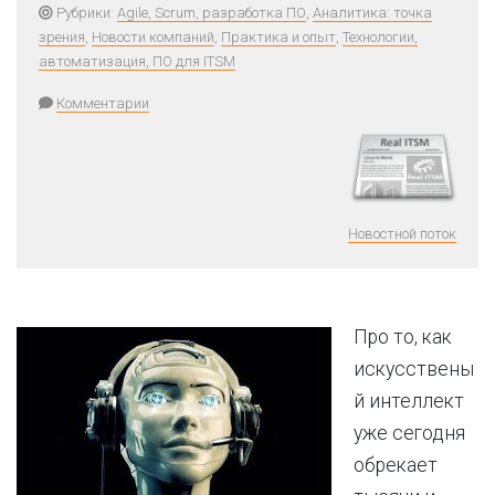
Рубрики:
Agile, Scrum, разработка ПО
,
Аналитика: точка
зрения
,
Новости компаний
,
Практика и опыт
,
Технологии,
автоматизация, ПО для ITSM
Комментарии
Новостной поток
Про то, как
искусствены
й интеллект
уже сегодня
обрекает