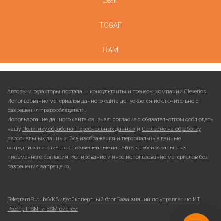
Lean
TOGAF
ITAM
Авторы и редакторы портала — консультанты и тренеры компании
Cleverics
.
Использование материалов данного сайта допускается исключительно с
разрешения правообладателя.
Использование данного сайта означает согласие с обязательством соблюдать
нашу
Политику обработки персональных данных
и
Согласие на обработку
персональных данных
. Все изображения и персональные данные
сотрудников и клиентов, размещенные на сайте, опубликованы с их
письменного согласия. Копирование и иное использование материалов без
разрешения запрещено.
Telegram
Rutube
VKВидео
Экспертный блог
База знаний по управлению ИТ
Реестр ITSM- и ESM-систем