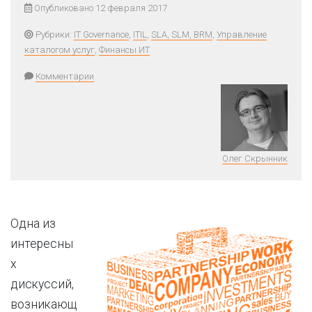
Опубликовано 12 февраля 2017
Рубрики:
IT Governance
,
ITIL
,
SLA, SLM, BRM
,
Управление
каталогом услуг
,
Финансы ИТ
Комментарии
Олег Скрынник
Одна из
интересны
х
дискуссий,
возникающ