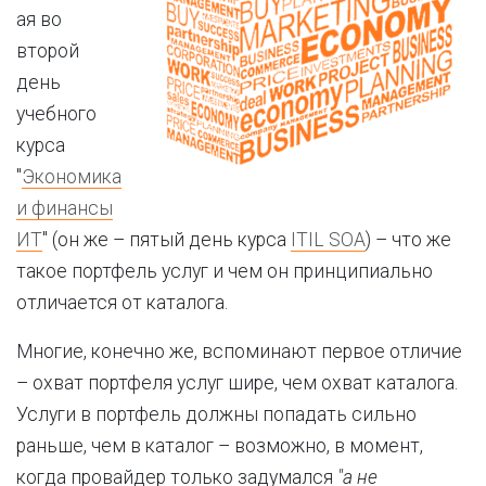
ая во
второй
день
учебного
курса
"
Экономика
и финансы
ИТ
" (он же – пятый день курса
ITIL SOA
) – что же
такое портфель услуг и чем он принципиально
отличается от каталога.
Многие, конечно же, вспоминают первое отличие
– охват портфеля услуг шире, чем охват каталога.
Услуги в портфель должны попадать сильно
раньше, чем в каталог – возможно, в момент,
когда провайдер только задумался
"а не