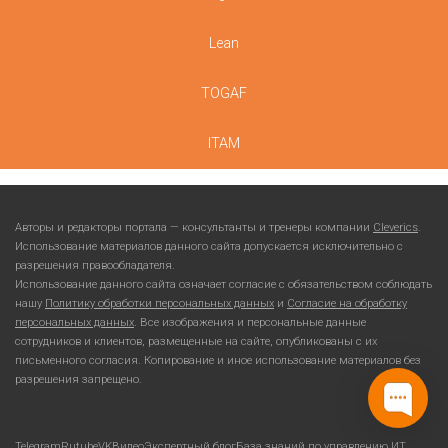
Lean
TOGAF
ITAM
Авторы и редакторы портала — консультанты и тренеры компании
Cleverics
.
Использование материалов данного сайта допускается исключительно с
разрешения правообладателя.
Использование данного сайта означает согласие с обязательством соблюдать
нашу
Политику обработки персональных данных
и
Согласие на обработку
персональных данных
. Все изображения и персональные данные
сотрудников и клиентов, размещенные на сайте, опубликованы с их
письменного согласия. Копирование и иное использование материалов без
разрешения запрещено.
Telegram
Rutube
VKВидео
Экспертный блог
База знаний по управлению ИТ