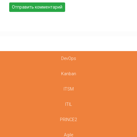
DevOps
Kanban
ITSM
ITIL
PRINCE2
Agile