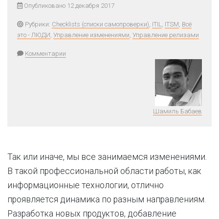
Опубликовано 12 декабря 2017
Рубрики:
Checklists (списки самопроверки)
,
ITIL
,
ITSM
,
Всё
это - ЛЮДИ
,
Управление изменениями
,
Управление релизами
Комментарии
Шамиль Бабаев
Так или иначе, мы все занимаемся изменениями.
В такой профессиональной области работы, как
информационные технологии, отлично
проявляется динамика по разным направлениям.
Разработка новых продуктов, добавление