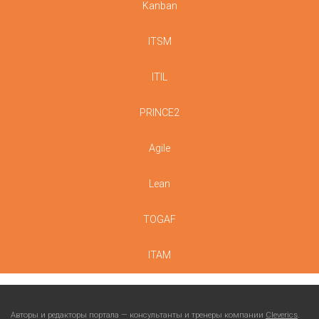
Kanban
ITSM
ITIL
PRINCE2
Agile
Lean
TOGAF
ITAM
Авторы и редакторы портала — консультанты и тренеры компании
Cleverics
.