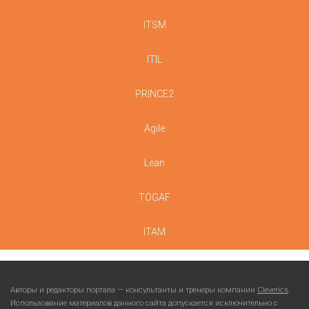
ITSM
ITIL
PRINCE2
Agile
Lean
TOGAF
ITAM
Авторы и редакторы портала — консультанты и тренеры компании
Cleverics
.
Использование материалов данного сайта допускается исключительно с