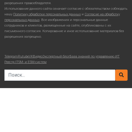
разрешения правообладателя.
Использование данного сайта означает согласие с обязательством соблюдать
нашу
Политику обработки персональных данных
и
Согласие на обработку
персональных данных
. Все изображения и персональные данные
сотрудников и клиентов, размещенные на сайте, опубликованы с их
письменного согласия. Копирование и иное использование материалов без
разрешения запрещено.
Telegram
Rutube
VKВидео
Экспертный блог
База знаний по управлению ИТ
Реестр ITSM- и ESM-систем
Search for