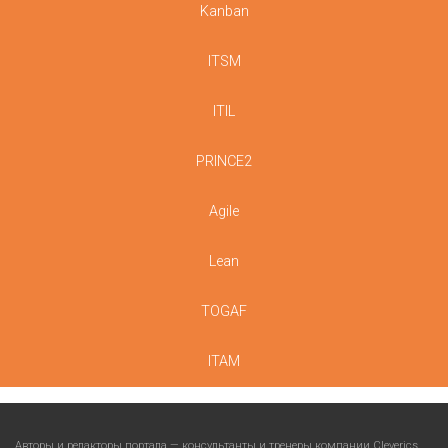
Kanban
ITSM
ITIL
PRINCE2
Agile
Lean
TOGAF
ITAM
Авторы и редакторы портала — консультанты и тренеры компании
Cleverics
.