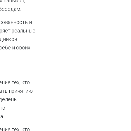
х навыков,
беседам.
сованность и
оряет реальные
дников.
себе и своих
ние тех, кто
ать принятию
аделены
по
а.
ние тех, кто