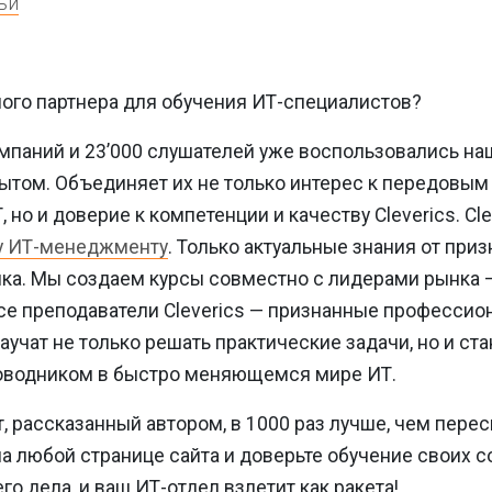
ьи
ого партнера для обучения ИТ-специалистов?
мпаний и 23’000 слушателей уже воспользовались н
ытом. Объединяет их не только интерес к передовым
 но и доверие к компетенции и качеству Cleverics.
Cl
у ИТ-менеджменту
. Только актуальные знания от при
ка. Мы создаем курсы совместно с лидерами рынка —
се преподаватели Cleverics — признанные профессио
научат не только решать практические задачи, но и ст
водником в быстро меняющемся мире ИТ.
, рассказанный автором, в 1000 раз лучше, чем перес
на любой странице сайта и
доверьте обучение своих с
го дела,
и ваш ИТ-отдел взлетит как ракета!