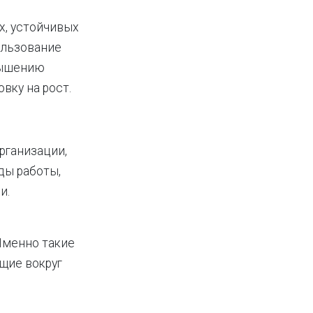
х, устойчивых
ользование
вышению
вку на рост.
рганизации,
ды работы,
и.
Именно такие
щие вокруг