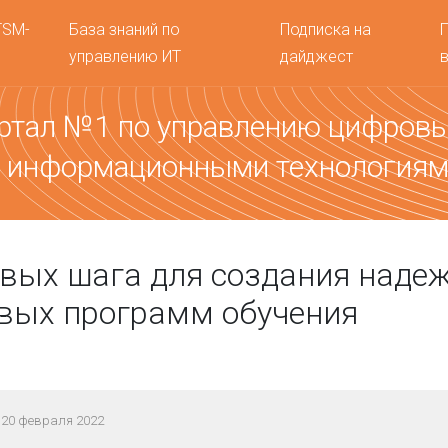
TSM-
База знаний по
Подписка на
управлению ИТ
дайджест
ртал №1 по управлению цифров
 информационными технология
вых шага для создания наде
вых программ обучения
 20 февраля 2022