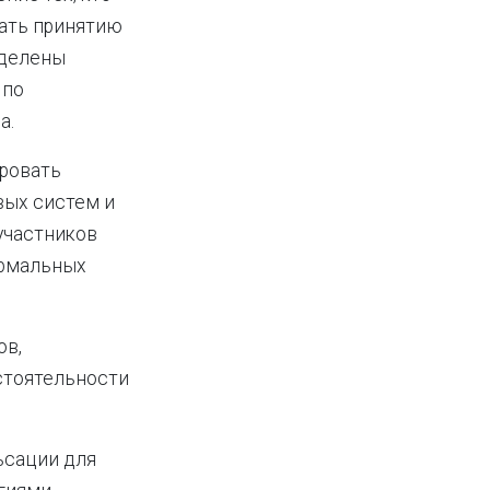
ать принятию
аделены
 по
а.
ировать
вых систем и
 участников
ормальных
ов,
стоятельности
ьсации для