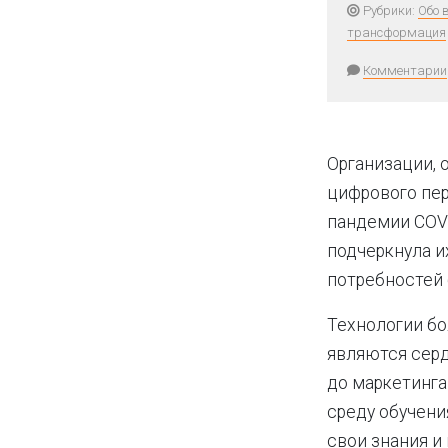
Рубрики:
Обо 
трансформация
Комментарии
Организации,
цифрового пе
пандемии COVI
подчеркнула 
потребностей 
Технологии бо
являются серд
до маркетинга
среду обучени
свои знания и