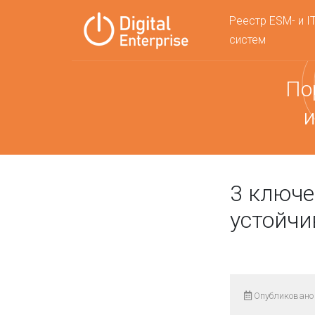
Реестр ESM- и I
систем
По
и
3 ключе
устойчи
Опубликовано