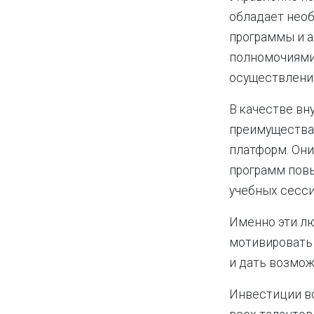
обладает нео
программы и а
полномочиями,
осуществлению
В качестве вн
преимущества
платформ. Они
программ пов
учебных сесси
Именно эти л
мотивировать
и дать возмож
Инвестиции в