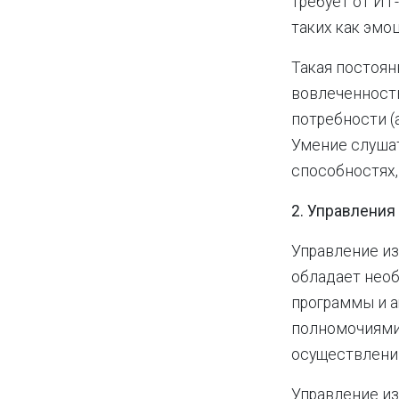
требует от ИТ
таких как эмо
Такая постоян
вовлеченность
потребности (
Умение слушат
способностях,
2. Управлени
Управление из
обладает нео
программы и а
полномочиями,
осуществлению
Управление из