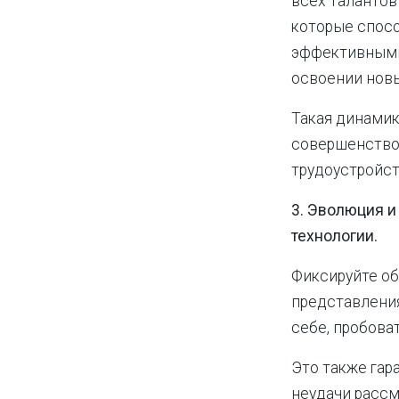
всех талантов
которые спосо
эффективными
освоении нов
Такая динамик
совершенство
трудоустройст
3. Эволюция и
технологии.
Фиксируйте об
представления
себе, пробова
Это также гар
неудачи рассм