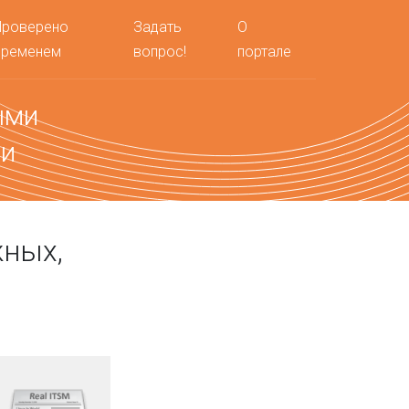
Проверено
Задать
О
временем
вопрос!
портале
ыми
ми
жных,