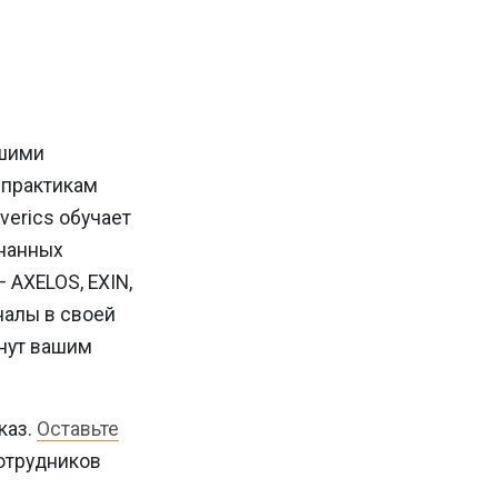
ашими
 практикам
everics обучает
знанных
 AXELOS, EXIN,
налы в своей
анут вашим
каз.
Оставьте
отрудников