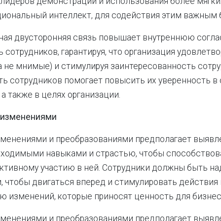
-лидеров демонстрации и использования более мягки
циональный интеллект, для содействия этим важным 
ная двусторонняя связь повышает внутреннюю согла
 сотрудников, гарантируя, что организация удовлетв
а не мнимые) и стимулируя заинтересованность сотру
ь сотрудников помогает повысить их уверенность в 
 а также в целях организации.
я изменениями
менениями и преобразованиями предполагает выявле
бходимыми навыками и страстью, чтобы способствов
ктивному участию в ней. Сотрудники должны быть н
 чтобы двигаться вперед и стимулировать действия 
 изменений, которые приносят ценность для бизнес
менениями и преобразованиями предполагает выявле