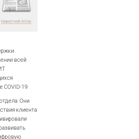
Новостной поток
ержки
жении всей
ИТ
щихся
е COVID-19.
отдела. Они
ествия клиента
тивировали
развивать
цифровую