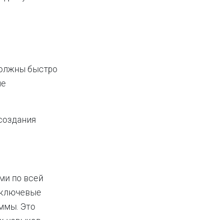
должны быстро
ие
создания
ми по всей
и ключевые
аммы. Это