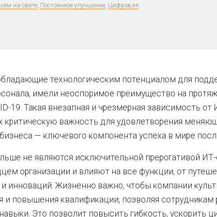
всём на свете
,
Постоянное улучшение
,
Цифровая
 обладающие технологическим потенциалом для подд
рсонала, имели неоспоримое преимущество на протя
D-19. Такая внезапная и чрезмерная зависимость от 
их критическую важность для удовлетворения меняю
бизнеса — ключевого компонента успеха в мире посл
льше не являются исключительной прерогативой ИТ-
цем организации и влияют на все функции, от путеш
 и инноваций. Жизненно важно, чтобы компании куль
я и повышения квалификации, позволяя сотрудникам 
 навыки. Это позволит повысить гибкость, ускорить 