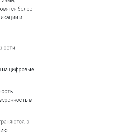
гиями,
овятся более
икации и
жности
й на цифровые
ность
веренность в
траняются, а
нию.