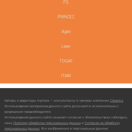
ITIL
PRINCE2
Agile
Lean
TOGAF
ITAM
Авторы и редакторы портала — консультанты и тренеры компании
Cleverics
.
Использование материалов данного сайта допускается исключительно с
разрешения правообладателя.
Использование данного сайта означает согласие с обязательством соблюдать
нашу
Политику обработки персональных данных
и
Согласие на обработку
персональных данных
. Все изображения и персональные данные