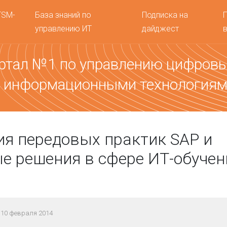
TSM-
База знаний по
Подписка на
управлению ИТ
дайджест
ртал №1 по управлению цифров
 информационными технология
я передовых практик SAP и
е решения в сфере ИТ-обучен
 10 февраля 2014