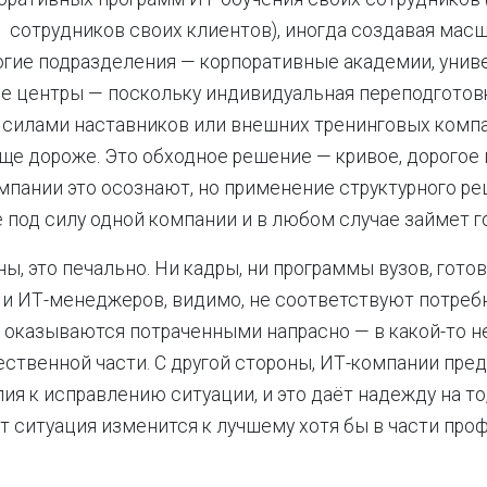
 сотрудников своих клиентов), иногда создавая мас
гие подразделения — корпоративные академии, унив
е центры — поскольку индивидуальная переподготов
 силами наставников или внешних тренинговых комп
ще дороже. Это обходное решение — кривое, дорогое 
омпании это осознают, но применение структурного ре
 под силу одной компании и в любом случае займет г
ны, это печально. Ни кадры, ни программы вузов, гото
и ИТ-менеджеров, видимо, не соответствуют потреб
 оказываются потраченными напрасно — в какой-то н
ественной части.
С другой стороны, ИТ-компании пр
ия к исправлению ситуации, и это даёт надежду на то,
т ситуация изменится к лучшему хотя бы в части пр