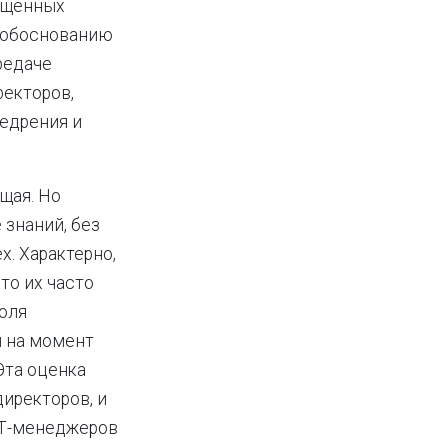
ященных
и обоснованию
редаче
ректоров,
недрения и
щая. Но
 знаний, без
. Характерно,
что их часто
доля
 на момент
Эта оценка
иректоров, и
 ИТ-менеджеров