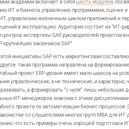
амма академии включает в себя
шесть модулей
, посв
ию ИТ и бизнеса, управлению программами, оценке 
 ИТ, управлению жизненным циклом приложений и пе
шений в эксплуатацию. Аудитория состоит из "ИТ-ди
 центров экспертизы SAP, руководителей проектов в
 крупнейших заказчиков SAP".
у этой инициативы SAP есть маркетинговая составляю
 другое: такая программа направлена на формирование
абный проект ERP-уровня имеет мало шансов на успех
ания управленческие, а не технические, и характерно, 
 развивать, а формировать "с нуля": лишь небольшая 
ьных ИТ-менеджеров знакома с этими дисциплинами
бного проекта по автоматизации бизнес-процессов. 
накомстве со слушателями многих групп MBA для ИТ-д
сознаю, что есть примеры очень хорошей подготовки