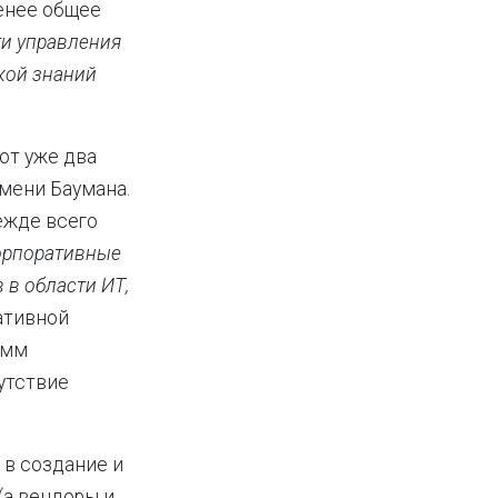
менее общее
ти управления
ткой знаний
от уже два
мени Баумана.
ежде всего
орпоративные
 в области ИТ,
ативной
амм
утствие
 в создание и
(а вендоры и