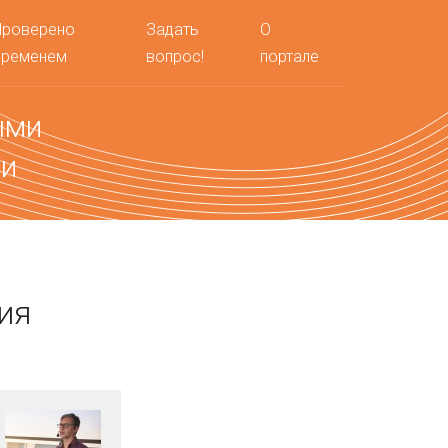
Проверено
Задать
О
временем
вопрос!
портале
ыми
ми
ия