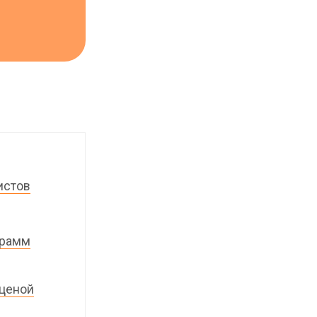
истов
грамм
 ценой