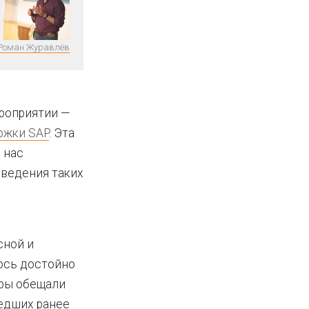
Роман Журавлёв
ероприятии —
ржки SAP
. Эта
 нас
оведения таких
сной и
лось достойно
оры обещали
дших ранее