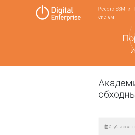
Реестр ESM- и I
систем
По
и
Академи
обходны
Опубликовано