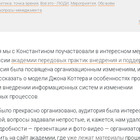
итика: точка зрения
,
Всё это - ЛЮДИ
,
Мероприятия
,
Обо всём
вопросы менеджмента
я мы с Константином поучаствовали в интересном м
ссии
академии передовых практик внедрения и подде
сия была посвящена организационным изменениям, и
ссказать о модели Джона Коттера и особенностях пр
и внедрении информационных систем и изменении
ых процессов.
ыло прекрасно организовано, аудитория была интере
й, вопросы задавали непростые, и, кажется, нам уда
дробности — презентации и фото-видео — организат
ть на сайт академии, где
уже лежат материалы
проше