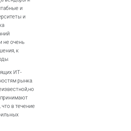
штабные и
ерситеты и
ка
аний
и не очень
шения, к
оды.
вящих ИТ-
ностям рынка.
еизвестной,но
едпринимают
 что в течение
офильных