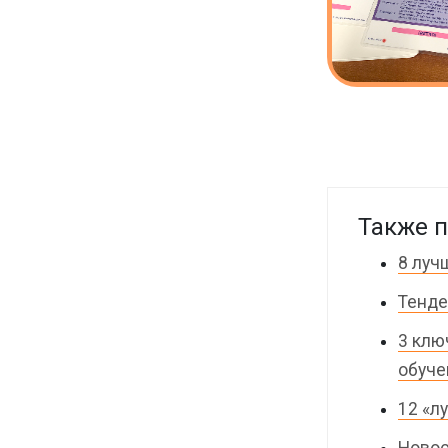
Также п
8 луч
Тенде
3 клю
обуче
12 «л