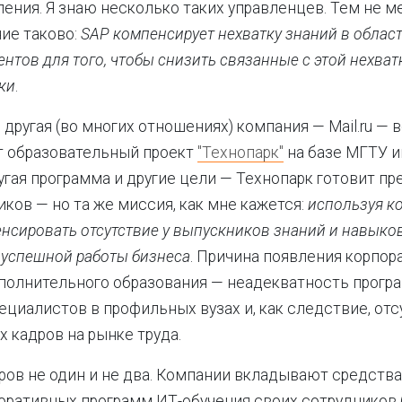
ления. Я знаю несколько таких управленцев. Тем не 
ие таково:
SAP компенсирует нехватку знаний в облас
ентов для того, чтобы снизить связанные с этой нехва
ки
.
другая (во многих отношениях) компания — Mail.ru — в
т образовательный проект
"Технопарк"
на базе МГТУ и
угая программа и другие цели — Технопарк готовит пр
иков — но та же миссия, как мне кажется:
используя к
енсировать отсутствие у выпускников знаний и навыков
 успешной работы бизнеса
. Причина появления корпор
полнительного образования — неадекватность прогр
ециалистов в профильных вузах и, как следствие, отс
 кадров на рынке труда.
ров не один и не два. Компании вкладывают средства
оративных программ ИТ-обучения своих сотрудников 