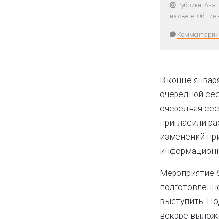
Рубрики:
Анал
на свете
,
Общие 
Комментарии
В конце январ
очередной се
очередная сес
пригласили ра
изменений пр
информационн
Мероприятие б
подготовленно
выступить. По
вскоре выложи