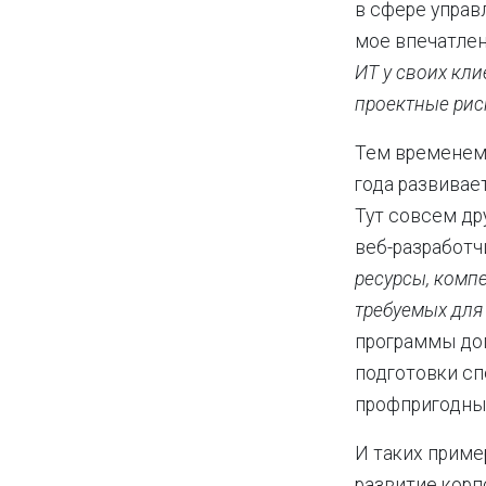
в сфере управ
мое впечатлен
ИТ у своих кли
проектные рис
Тем временем 
года развивае
Тут совсем др
веб-разработч
ресурсы, комп
требуемых для
программы до
подготовки сп
профпригодных
И таких приме
развитие корп