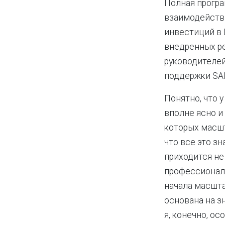
Полная прогр
взаимодейств
инвестиций в
внедренных ре
руководителей
поддержки SAP
Понятно, что 
вполне ясно и
которых масшт
что все это зн
приходится не
профессионал
начала масшта
основана на з
я, конечно, о