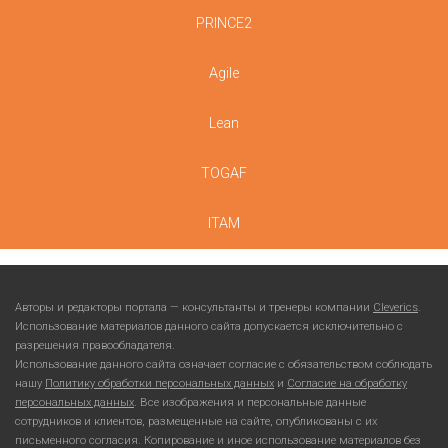
PRINCE2
Agile
Lean
TOGAF
ITAM
Авторы и редакторы портала — консультанты и тренеры компании
Cleverics
.
Использование материалов данного сайта допускается исключительно с
разрешения правообладателя.
Использование данного сайта означает согласие с обязательством соблюдать
нашу
Политику обработки персональных данных
и
Согласие на обработку
персональных данных
. Все изображения и персональные данные
сотрудников и клиентов, размещенные на сайте, опубликованы с их
письменного согласия. Копирование и иное использование материалов без