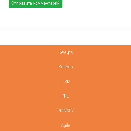
DevOps
Kanban
ITSM
ITIL
PRINCE2
Agile