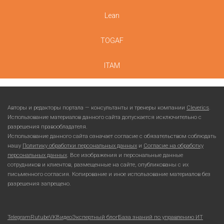
Lean
TOGAF
ITAM
Авторы и редакторы портала — консультанты и тренеры компании
Cleverics
.
Использование материалов данного сайта допускается исключительно с
разрешения правообладателя.
Использование данного сайта означает согласие с обязательством соблюдать
нашу
Политику обработки персональных данных
и
Согласие на обработку
персональных данных
. Все изображения и персональные данные
сотрудников и клиентов, размещенные на сайте, опубликованы с их
письменного согласия. Копирование и иное использование материалов без
разрешения запрещено.
Telegram
Rutube
VKВидео
Экспертный блог
База знаний по управлению ИТ