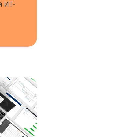
й ИТ-