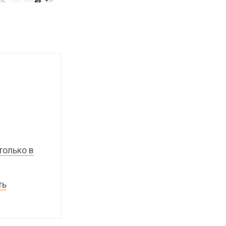
только в
ть