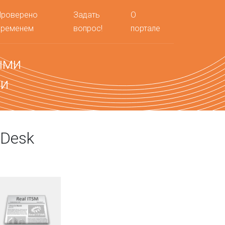
Проверено
Задать
О
временем
вопрос!
портале
ыми
ми
 Desk