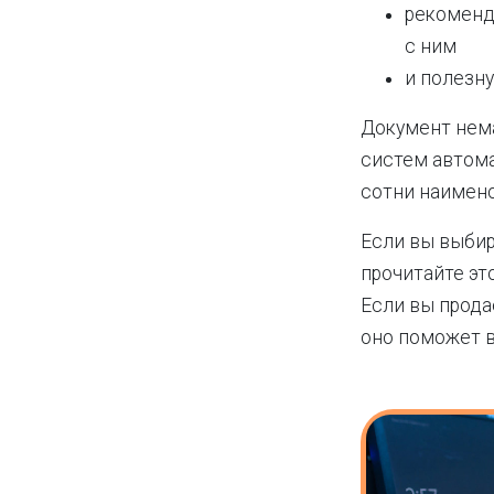
рекоменд
с ним
и полезн
Документ нема
систем автома
сотни наимен
Если вы выбир
прочитайте эт
Если вы прода
оно поможет в