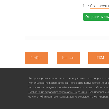
*
Согласен 
DevOps
Kanban
ITSM
Авторы и редакторы портала — консультанты и тренеры ком
Использование материалов данного сайта допускается исклю
Использование данного сайта означает согласие с обязател
Согласие на обработку персональных данных
. Все изображен
сайте, опубликованы с их письменного согласия. Копирован