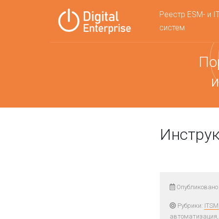
Реестр ESM- и I
систем
По
и
Инструк
Опубликовано 
Рубрики:
ITSM
автоматизация,