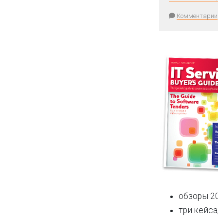
Комментарии
обзоры 20
три кейса