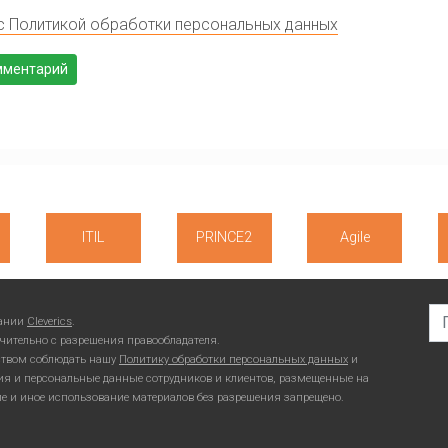
с Политикой обработки персональных данных
ITIL
PRINCE2
Agile
Se
пании
Cleverics
.
чительно с разрешения правообладателя.
ьством соблюдать нашу
Политику обработки персональных данных
и
ия и персональные данные сотрудников и клиентов, размещенные на
ие и иное использование материалов без разрешения запрещено.