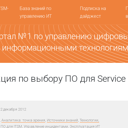
TSM-
База знаний по
Подписка на
управлению ИТ
дайджест
ртал №1 по управлению цифров
 информационными технология
ция по выбору ПО для Service
2 декабря 2012
,
Аналитика: точка зрения
,
Источники знаний
,
Технологии,
 ПО для ITSM
,
Управление инцидентами
,
Эксплуатация ИТ