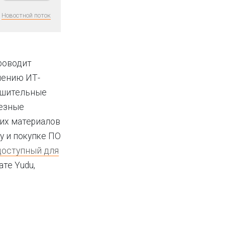
Новостной поток
проводит
лению ИТ-
нушительные
лезные
ких материалов
у и покупке ПО
доступный для
ате Yudu,