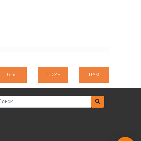
Lean
TOGAF
ITAM
arch for