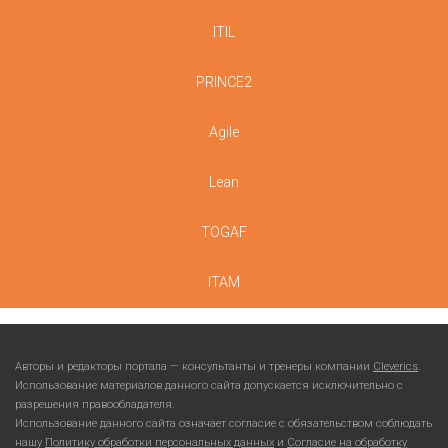
ITIL
PRINCE2
Agile
Lean
TOGAF
ITAM
Авторы и редакторы портала — консультанты и тренеры компании
Cleverics
.
Использование материалов данного сайта допускается исключительно с
разрешения правообладателя.
Использование данного сайта означает согласие с обязательством соблюдать
нашу
Политику обработки персональных данных
и
Согласие на обработку