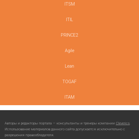
ITSM
ITIL
PRINCE2
Agile
Lean
TOGAF
ITAM
Авторы и редакторы портала — консультанты и тренеры компании
Cleverics
.
Использование материалов данного сайта допускается исключительно с
разрешения правообладателя.