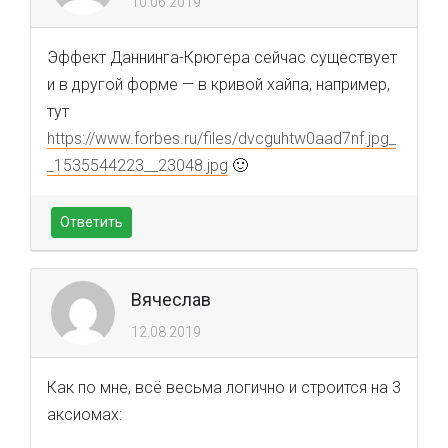
10.06.2019
Эффект Даннинга-Крюгера сейчас существует
и в другой форме — в кривой хайпа, например,
тут
https://www.forbes.ru/files/dvcguhtw0aad7nf.jpg_
_1535544223__23048.jpg
🙂
Ответить
Вячеслав
12.08.2019
Как по мне, всё весьма логично и строится на 3
аксиомах: