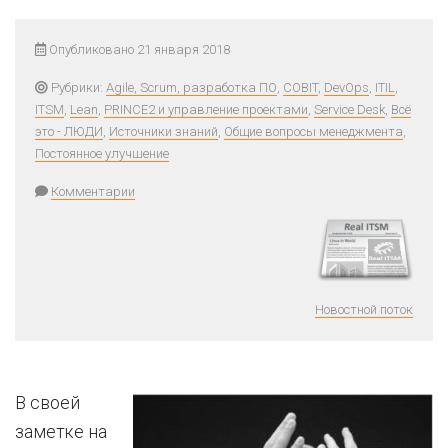
Опубликовано 21 января 2018
Рубрики:
Agile, Scrum, разработка ПО
,
COBIT
,
DevOps
,
ITIL
,
ITSM
,
Lean
,
PRINCE2 и управление проектами
,
Service Desk
,
Всё
это - ЛЮДИ
,
Источники знаний
,
Общие вопросы менеджмента
,
Постоянное улучшение
Комментарии
Новостной поток
В своей
заметке на