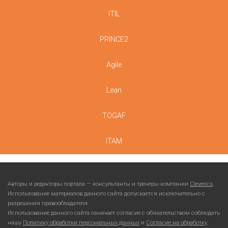
ITIL
PRINCE2
Agile
Lean
TOGAF
ITAM
Авторы и редакторы портала — консультанты и тренеры компании
Cleverics
.
Использование материалов данного сайта допускается исключительно с
разрешения правообладателя.
Использование данного сайта означает согласие с обязательством соблюдать
нашу
Политику обработки персональных данных
и
Согласие на обработку